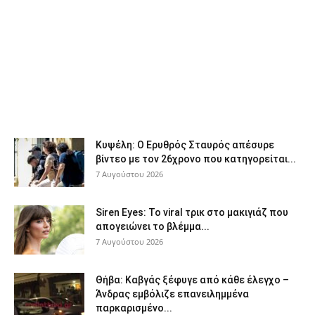
Κυψέλη: Ο Ερυθρός Σταυρός απέσυρε
βίντεο με τον 26χρονο που κατηγορείται...
7 Αυγούστου 2026
Siren Eyes: Το viral τρικ στο μακιγιάζ που
απογειώνει το βλέμμα...
7 Αυγούστου 2026
Θήβα: Καβγάς ξέφυγε από κάθε έλεγχο –
Άνδρας εμβόλιζε επανειλημμένα
παρκαρισμένο...