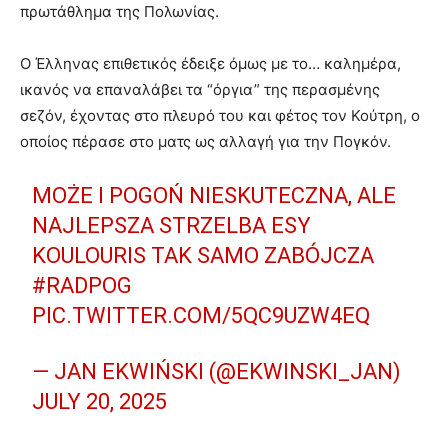
πρωτάθλημα της Πολωνίας.
Ο Έλληνας επιθετικός έδειξε όμως με το… καλημέρα,
ικανός να επαναλάβει τα “όργια” της περασμένης
σεζόν, έχοντας στο πλευρό του και φέτος τον Κούτρη, ο
οποίος πέρασε στο ματς ως αλλαγή για την Πογκόν.
MOŻE I POGOŃ NIESKUTECZNA, ALE
NAJLEPSZA STRZELBA ESY
KOULOURIS TAK SAMO ZABÓJCZA
#RADPOG
PIC.TWITTER.COM/5QC9UZW4EQ
— JAN EKWIŃSKI (@EKWINSKI_JAN)
JULY 20, 2025