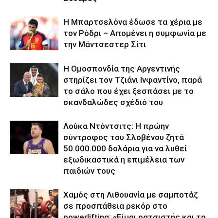
Η Μπαρτσελόνα έδωσε τα χέρια με
τον Ρόδρι – Απομένει η συμφωνία με
την Μάντσεστερ Σίτι
Η Ομοσπονδία της Αργεντινής
στηρίζει τον Τζιάνι Ινφαντίνο, παρά
το σάλο που έχει ξεσπάσει με το
σκανδαλώδες σχέδιό του
Λούκα Ντόντσιτς: Η πρώην
σύντροφος του Σλοβένου ζητά
50.000.000 δολάρια για να λυθεί
εξωδικαστικά η επιμέλεια των
παιδιών τους
Χαμός στη Λιθουανία με σαμποτάζ
σε προσπάθεια ρεκόρ στο
powerlifting: «Είμαι ρατσιστής και το