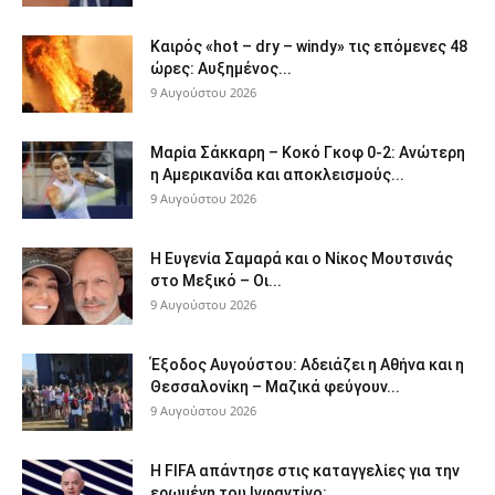
Καιρός «hot – dry – windy» τις επόμενες 48
ώρες: Αυξημένος...
9 Αυγούστου 2026
Μαρία Σάκκαρη – Κοκό Γκοφ 0-2: Ανώτερη
η Αμερικανίδα και αποκλεισμούς...
9 Αυγούστου 2026
Η Ευγενία Σαμαρά και ο Νίκος Μουτσινάς
στο Μεξικό – Οι...
9 Αυγούστου 2026
Έξοδος Αυγούστου: Αδειάζει η Αθήνα και η
Θεσσαλονίκη – Μαζικά φεύγουν...
9 Αυγούστου 2026
Η FIFA απάντησε στις καταγγελίες για την
ερωμένη του Ινφαντίνο: