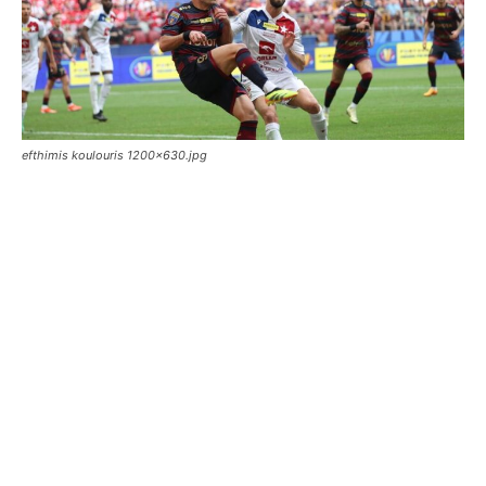
efthimis koulouris 1200x630.jpg