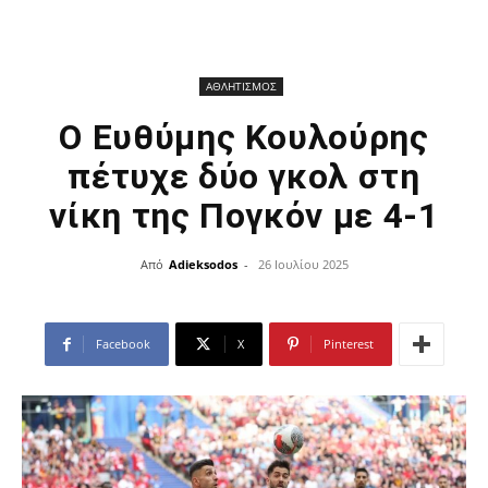
ΑΘΛΗΤΙΣΜΟΣ
O Eυθύμης Κουλούρης
πέτυχε δύο γκολ στη
νίκη της Πογκόν με 4-1
Από
Adieksodos
-
26 Ιουλίου 2025
Facebook
X
Pinterest