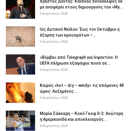
Χρήστος Δάντης: Κανένας συνάδελφος δε
με αναφέρει στους δημιουργούς του «My...
9 Αυγούστου 2026
Ιός Δυτικού Νείλου: Έως τον Οκτώβριο η
έξαρση των κρουσμάτων –...
9 Αυγούστου 2026
«Βόμβα» από Telegraph για Ινφαντίνο: Η
UEFA πλήρωσε εξαψήφιο ποσό σε...
9 Αυγούστου 2026
Καιρός «hot – dry – windy» τις επόμενες 48
ώρες: Αυξημένος...
9 Αυγούστου 2026
Μαρία Σάκκαρη – Κοκό Γκοφ 0-2: Ανώτερη
η Αμερικανίδα και αποκλεισμούς...
9 Αυγούστου 2026