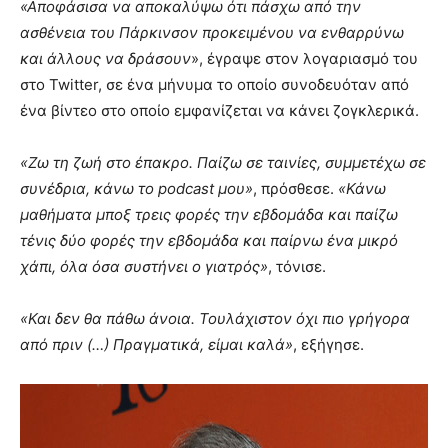
«Αποφάσισα να αποκαλύψω ότι πάσχω από την
ασθένεια του Πάρκινσον προκειμένου να ενθαρρύνω
και άλλους να δράσουν
», έγραψε στον λογαριασμό του
στο Twitter, σε ένα μήνυμα το οποίο συνοδευόταν από
ένα βίντεο στο οποίο εμφανίζεται να κάνει ζογκλερικά.
«Ζω τη ζωή στο έπακρο. Παίζω σε ταινίες, συμμετέχω σε
συνέδρια, κάνω το podcast μου»
, πρόσθεσε.
«Κάνω
μαθήματα μποξ τρεις φορές την εβδομάδα και παίζω
τένις δύο φορές την εβδομάδα και παίρνω ένα μικρό
χάπι, όλα όσα συστήνει ο γιατρός»
, τόνισε.
«Και δεν θα πάθω άνοια. Τουλάχιστον όχι πιο γρήγορα
από πριν (…) Πραγματικά, είμαι καλά»
, εξήγησε.