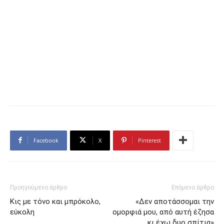
Facebook
X
Pinterest
Προηγούμενο άρθρο
Επόμενο άρθρο
Κις με τόνο και μπρόκολο,
«Δεν αποτάσσομαι την
εύκολη
ομορφιά μου, από αυτή έζησα
κι έχω δυο σπίτια»