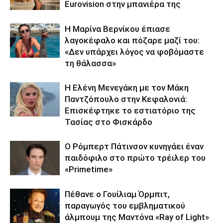
Eurovision στην μπανιέρα της
Η Μαρίνα Βερνίκου έπιασε
λαγοκέφαλο και πόζαρε μαζί του:
«Δεν υπάρχει λόγος να φοβόμαστε
τη θάλασσα»
Η Ελένη Μενεγάκη με τον Μάκη
Παντζόπουλο στην Κεφαλονιά:
Επισκέφτηκε το εστιατόριο της
Τασίας στο Φισκάρδο
Ο Ρόμπερτ Πάτινσον κυνηγάει έναν
παιδόφιλο στο πρώτο τρέιλερ του
«Primetime»
Πέθανε ο Γουίλιαμ Όρμπιτ,
παραγωγός του εμβληματικού
άλμπουμ της Μαντόνα «Ray of Light»