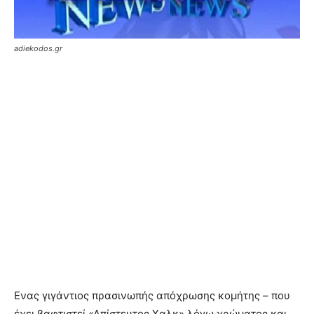
adiekodos.gr
Ενας γιγάντιος πρασινωπής απόχρωσης κομήτης – που
έχει βαφτιστεί «Απίστευτος Χαλκ» λόγω χρώματος και