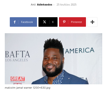
Από
Adieksodos
-
25 Ιουλίου 2025
Facebook
X
Pinterest
malcolm jamal warner 1200x630.jpg