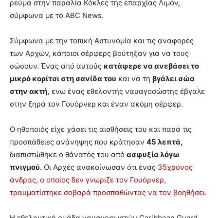
ρεύμα στην παραλία Κόκλες της επαρχίας Λιμόν,
σύμφωνα με το ABC News.
Σύμφωνα με την τοπική Αστυνομία και τις αναφορές
των Αρχών, κάποιοι σέρφερς βούτηξαν για να τους
σώσουν. Ένας από αυτούς
κατάφερε να ανεβάσει το
μικρό κορίτσι στη σανίδα του
και να τη
βγάλει σώα
στην ακτή,
ενώ ένας εθελοντής ναυαγοσώστης έβγαλε
στην ξηρά τον Γουόρνερ και έναν ακόμη σέρφερ.
Ο ηθοποιός είχε χάσει τις αισθήσεις του και παρά τις
προσπάθειες ανάνηψης που κράτησαν
45 λεπτά,
διαπιστώθηκε ο θάνατός του από
ασφυξία λόγω
πνιγμού.
Οι Αρχές ανακοίνωσαν ότι ένας
35χρονος
άνδρας, ο οποίος δεν γνώριζε τον Γουόρνερ,
τραυματίστηκε σοβαρά προσπαθώντας να τον βοηθήσει.
Η εθελοντική ομάδα ναυαγοσωστών Caribbean Guard