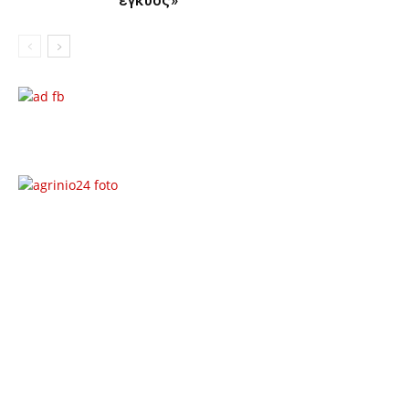
έγκυος»