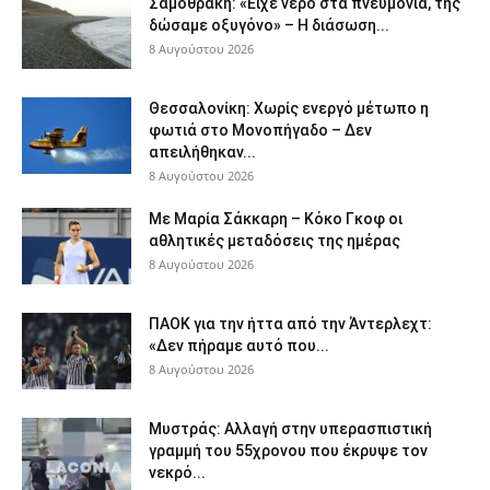
Σαμοθράκη: «Είχε νερό στα πνευμόνια, της
δώσαμε οξυγόνο» – Η διάσωση...
8 Αυγούστου 2026
Θεσσαλονίκη: Χωρίς ενεργό μέτωπο η
φωτιά στο Μονοπήγαδο – Δεν
απειλήθηκαν...
8 Αυγούστου 2026
Με Μαρία Σάκκαρη – Κόκο Γκοφ οι
αθλητικές μεταδόσεις της ημέρας
8 Αυγούστου 2026
ΠΑΟΚ για την ήττα από την Άντερλεχτ:
«Δεν πήραμε αυτό που...
8 Αυγούστου 2026
Μυστράς: Αλλαγή στην υπερασπιστική
γραμμή του 55χρονου που έκρυψε τον
νεκρό...