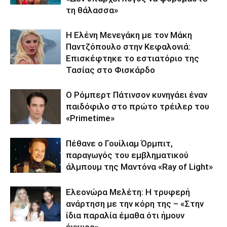
τη θάλασσα»
Η Ελένη Μενεγάκη με τον Μάκη
Παντζόπουλο στην Κεφαλονιά:
Επισκέφτηκε το εστιατόριο της
Τασίας στο Φισκάρδο
Ο Ρόμπερτ Πάτινσον κυνηγάει έναν
παιδόφιλο στο πρώτο τρέιλερ του
«Primetime»
Πέθανε ο Γουίλιαμ Όρμπιτ,
παραγωγός του εμβληματικού
άλμπουμ της Μαντόνα «Ray of Light»
Ελεονώρα Μελέτη: Η τρυφερή
ανάρτηση με την κόρη της – «Στην
ίδια παραλία έμαθα ότι ήμουν