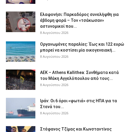
Ελαφονήσι: Παρκαδόρος συνελήφθη για
έβδομη φορά – Τον «τσάκωσαν»
αστυνομικοί που...
8 Αυγούστου 2026
Οργανωμένες παραλίες: Έως και 122 ευρώ
μπορεί να κοστίσει μία οικογενειακή...
8 Αυγούστου 2026
ΑΕΚ – Athens Kallithea: Συνθήματα κατά
του Μάκη Αγγελόπουλου από τους...
8 Αυγούστου 2026
Ιράν: Οι 6 όροι «φωτιά» στις ΗΠΑ για τα
Στενά του...
8 Αυγούστου 2026
Στέφανος Τζίμας και Κωνσταντίνος