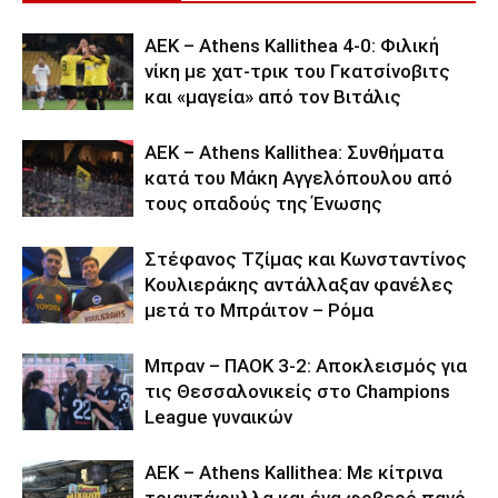
ΑΕΚ – Athens Kallithea 4-0: Φιλική
νίκη με χατ-τρικ του Γκατσίνοβιτς
και «μαγεία» από τον Βιτάλις
ΑΕΚ – Athens Kallithea: Συνθήματα
κατά του Μάκη Αγγελόπουλου από
τους οπαδούς της Ένωσης
Στέφανος Τζίμας και Κωνσταντίνος
Κουλιεράκης αντάλλαξαν φανέλες
μετά το Μπράιτον – Ρόμα
Μπραν – ΠΑΟΚ 3-2: Αποκλεισμός για
τις Θεσσαλονικείς στο Champions
League γυναικών
ΑΕΚ – Athens Kallithea: Με κίτρινα
τριαντάφυλλα και ένα φοβερό πανό