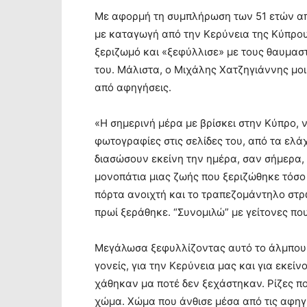
Με αφορμή τη συμπλήρωση των 51 ετών από
με καταγωγή από την Κερύνεια της Κύπρου
ξεριζωμό και «ξεφύλλισε» με τους θαυμασ
του. Μάλιστα, ο Μιχάλης Χατζηγιάννης μοι
από αφηγήσεις.
«Η σημερινή μέρα με βρίσκει στην Κύπρο, 
φωτογραφίες στις σελίδες του, από τα ελά
διασώσουν εκείνη την ημέρα, σαν σήμερα, 
μονοπάτια μιας ζωής που ξεριζώθηκε τόσο β
πόρτα ανοιχτή και το τραπεζομάντηλο στρω
πρωί ξεράθηκε. “Συνομιλώ” με γείτονες πο
Μεγάλωσα ξεφυλλίζοντας αυτό το άλμπουμ 
γονείς, για την Κερύνεια μας και για εκεί
χάθηκαν μα ποτέ δεν ξεχάστηκαν. Ρίζες π
χώμα. Χώμα που άνθισε μέσα από τις αφηγή