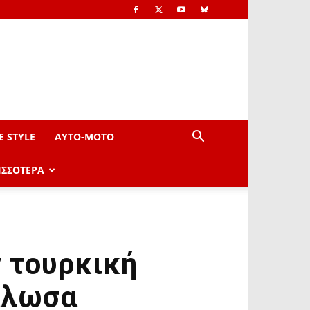
E STYLE
AYTO-ΜOTO
ΙΣΣΟΤΕΡΑ
ν τουρκική
άλωσα