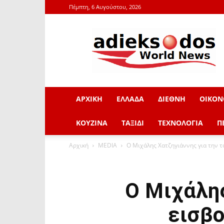
Πέμπτη, 6 Αυγούστου, 2026
adieksodos.gr
ΑΡΧΙΚΗ
ΕΛΛΑΔΑ
ΔΙΕΘΝΗ
ΟΙΚΟΝ
ΚΟΥΖΙΝΑ
ΤΑΞΙΔΙ
ΤΕΧΝΟΛΟΓΙΑ
Π
Αρχική
MEDIA
Ο Μιχάλης Χατζηγιάννης για την τ
Ο Μιχάλης
εισβ