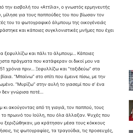
 την εισβολή του «Αττίλα», ο γνωστός ερμηνευτής
, μίλησε για τους παππούδες του που βίωσαν τον
τές του το φωτογραφικό άλμπουμ της οικογένειάς
ράστηκε και κάποιες συγκλονιστικές μνήμες που έχει
να ξεφυλλίζω και πάλι το άλμπουμ… Κάποιες
χιστα πράγματα που κατάφεραν οι δικοί μου να
51 χρόνια πριν… Ξεφυλλίζω και “ταξιδεύω” στα
ίαια. “Μπαίνω” στο σπίτι που έμεινε πίσω, με την
μένο. “Μυρίζω” στην αυλή το γιασεμί που σ’ ένα
υ δεν γνώρισα ποτέ…
κι ακούγοντας από τη γιαγιά, τον παππού, τους
νο το πρωινό του Ιούλη, που όλα άλλαξαν. Ψυχές που
ου ξεριζώθηκαν, μα κράτησαν μέσα τους κόκκους
σεις, τις φωτογραφίες, τα τραγούδια, τις προσευχές,