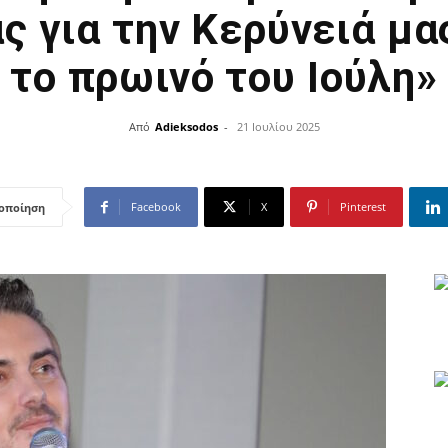
ς για την Κερύνειά μας
το πρωινό του Ιούλη»
Από
Adieksodos
-
21 Ιουλίου 2025
Facebook
X
Pinterest
οποίηση