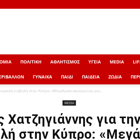
ΟΜΙΑ
ΠΟΛΙΤΙΚΗ
ΑΘΛΗΤΙΣΜΟΣ
ΥΓΕΙΑ
MEDIA
LIF
ΕΡΙΒΑΛΛΟΝ
ΓΥΝΑΙΚΑ
ΠΑΙΔΙ
ΠΑΙΔΕΙΑ
ΖΩΔΙΑ
ΠΕΡ
ουρκική εισβολή στην Κύπρο: «Μεγάλωσα ακούγοντας για...
MEDIA
 Χατζηγιάννης για τη
ολή στην Κύπρο: «Μεγ