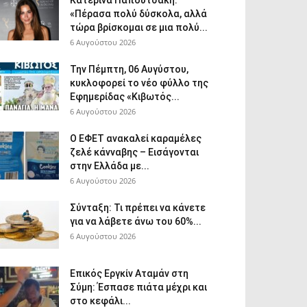
Κατερίνα Παπουτσάκη:
«Πέρασα πολύ δύσκολα, αλλά
τώρα βρίσκομαι σε μια πολύ...
6 Αυγούστου 2026
Την Πέμπτη, 06 Αυγύστου,
κυκλοφορεί το νέο φύλλο της
Εφημερίδας «Κιβωτός...
6 Αυγούστου 2026
Ο ΕΦΕΤ ανακαλεί καραμέλες
ζελέ κάνναβης – Εισάγονται
στην Ελλάδα με...
6 Αυγούστου 2026
Σύνταξη: Τι πρέπει να κάνετε
για να λάβετε άνω του 60%...
6 Αυγούστου 2026
Επικός Εργκίν Αταμάν στη
Σύμη: Έσπασε πιάτα μέχρι και
στο κεφάλι...