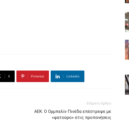
X
Pinterest
Linkedin
Επόμενο άρθρο
ΑΕΚ: Ο Ορμπελίν Πινέδα επέστρεψε με
«φατούρο» στις προπονήσεις