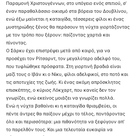
Παραμονή Χριστουγέννων, στο υπόγειο ενός σπιτιού, σ’
έναν παραθαλάσσιο οικισμό στα βόρεια του Δουβλίνου,
ενώ έξω μαίνεται η καταιγίδα, τέσσερεις φίλοι κι ένας
μυστηριώδης ξένος θα περάσουν τη νύχτα γιορτάζοντας
με τον τρόπο που ξέρουν: παίζοντας χαρτιά και
πίνοντας.
Ο Σάρκυ έχει επιστρέψει μετά από καιρό, για να
προσέχει τον Ρίτσαρντ, τον μεγαλύτερο αδελφό του,
που τυφλώθηκε πρόσφατα. Στη γιορτινή βραδιά είναι
μαζί τους ο Ιβάν κι ο Νίκυ, φίλοι αδελφικοί, στο ποτό και
τις αποτυχίες της ζωής. Κι ένας ακόμη απρόσκλητος
επισκέπτης, ο κύριος Λόκχαρτ, που κανείς δεν τον
γνωρίζει, ενώ εκείνος μοιάζει να γνωρίζει πολλά.
Ενώ η νύχτα βαθαίνει κι η καταιγίδα θριαμβεύει, οι
πέντε άντρες θα παίξουν μέχρι το τέλος, ποντάροντας
όλο και περισσότερα: μια πιθανότητα να ξεφύγουν απ’
το παρελθόν τους. Και μια τελευταία ευκαιρία να