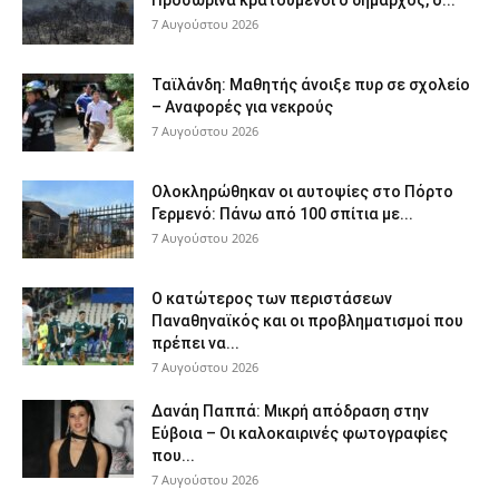
Προσωρινά κρατούμενοι ο δήμαρχος, ο...
7 Αυγούστου 2026
Ταϊλάνδη: Μαθητής άνοιξε πυρ σε σχολείο
– Αναφορές για νεκρούς
7 Αυγούστου 2026
Ολοκληρώθηκαν οι αυτοψίες στο Πόρτο
Γερμενό: Πάνω από 100 σπίτια με...
7 Αυγούστου 2026
Ο κατώτερος των περιστάσεων
Παναθηναϊκός και οι προβληματισμοί που
πρέπει να...
7 Αυγούστου 2026
Δανάη Παππά: Μικρή απόδραση στην
Εύβοια – Οι καλοκαιρινές φωτογραφίες
που...
7 Αυγούστου 2026