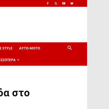
E STYLE
AYTO-ΜOTO
ΙΣΣΟΤΕΡΑ
δα στο