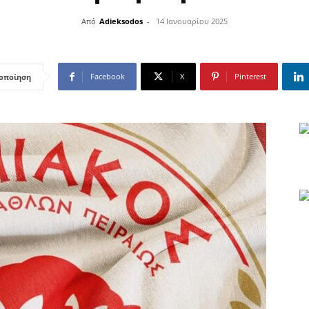
Από
Adieksodos
-
14 Ιανουαρίου 2025
Facebook
X
Pinterest
οποίηση