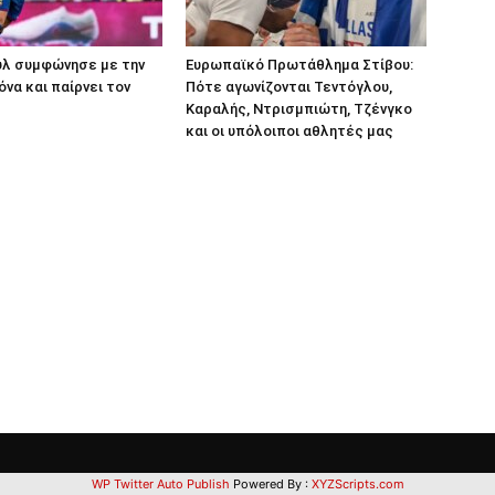
υλ συμφώνησε με την
Ευρωπαϊκό Πρωτάθλημα Στίβου:
α και παίρνει τον
Πότε αγωνίζονται Τεντόγλου,
Καραλής, Ντρισμπιώτη, Τζένγκο
και οι υπόλοιποι αθλητές μας
WP Twitter Auto Publish
Powered By :
XYZScripts.com