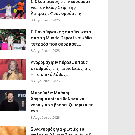
Ο Ολυμπιακός στην «κούρσα»
για τον Ελίες Σκίρι της
Άιντραχτ Φρανκφούρτης
8 Αυγούστου 2026
Ο Παναθηναϊκός αποθεώνεται
από τη Mundo Deportivo: «Μία
τετράδα που σκορπάει...
8 Αυγούστου 2026
Ανδρομάχη: Μπέρδεψε τους
σταθμούς της περιοδείας της
– Το επικό λάθος...
8 Αυγούστου 2026
Μπρούκλιν Μπέκαμ:
Χρησιμοποίησε θαλασσινό
νερό για να βράσει ζυμαρικά σε
ένα...
8 Αυγούστου 2026
Συναγερμός για φωτιές τα