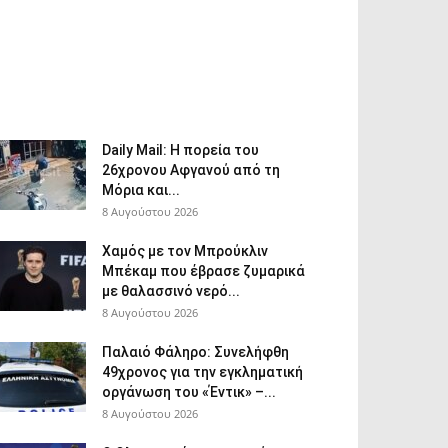
Daily Mail: Η πορεία του
26χρονου Αφγανού από τη
Μόρια και...
8 Αυγούστου 2026
Χαμός με τον Μπρούκλιν
Μπέκαμ που έβρασε ζυμαρικά
με θαλασσινό νερό...
8 Αυγούστου 2026
Παλαιό Φάληρο: Συνελήφθη
49χρονος για την εγκληματική
οργάνωση του «Έντικ» –...
8 Αυγούστου 2026