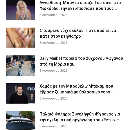
Άννα Βίσση: Μπάντα έπαιζε Τσιτσάνη στο
Φισκάρδο, την εντυπωσίασε που τους...
8 Αυγούστου 2026
Σπασμένο νύχι σκύλου: Πότε πρέπει να
πάτε στον κτηνίατρο
8 Αυγούστου 2026
Daily Mail: Η πορεία του 26χρονου Αφγανού
από τη Μόρια και...
8 Αυγούστου 2026
Χαμός με τον Μπρούκλιν Μπέκαμ που
έβρασε ζυμαρικά με θαλασσινό νερό...
8 Αυγούστου 2026
Παλαιό Φάληρο: Συνελήφθη 49χρονος για
την εγκληματική οργάνωση του «Έντικ» –...
8 Αυγούστου 2026