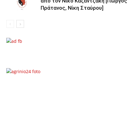
από τον Νίκο Καζαντζάκη [Γιώργος
Πράτανος, Νίκη Σταύρου]