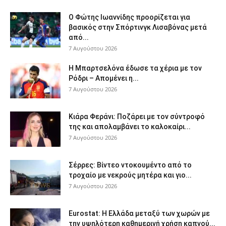
Ο Φώτης Ιωαννίδης προορίζεται για
βασικός στην Σπόρτινγκ Λισαβόνας μετά
από...
7 Αυγούστου 2026
Η Μπαρτσελόνα έδωσε τα χέρια με τον
Ρόδρι – Απομένει η...
7 Αυγούστου 2026
Κιάρα Φεράνι: Ποζάρει με τον σύντροφό
της και απολαμβάνει το καλοκαίρι...
7 Αυγούστου 2026
Σέρρες: Βίντεο ντοκουμέντο από το
τροχαίο με νεκρούς μητέρα και γιο...
7 Αυγούστου 2026
Eurostat: Η Ελλάδα μεταξύ των χωρών με
την υψηλότερη καθημερινή χρήση καπνού...