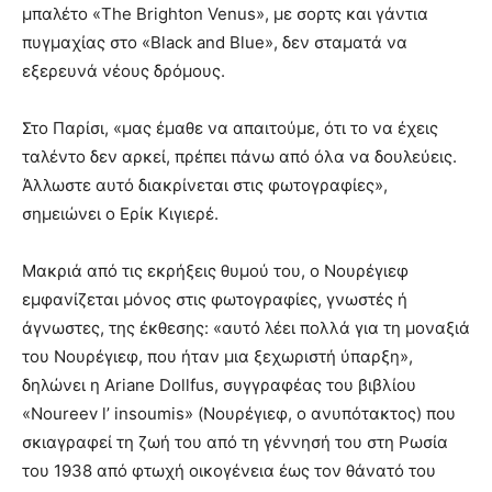
μπαλέτο «The Brighton Venus», με σορτς και γάντια
πυγμαχίας στο «Black and Blue», δεν σταματά να
εξερευνά νέους δρόμους.
Στο Παρίσι, «μας έμαθε να απαιτούμε, ότι το να έχεις
ταλέντο δεν αρκεί, πρέπει πάνω από όλα να δουλεύεις.
Άλλωστε αυτό διακρίνεται στις φωτογραφίες»,
σημειώνει ο Ερίκ Κιγιερέ.
Μακριά από τις εκρήξεις θυμού του, ο Νουρέγιεφ
εμφανίζεται μόνος στις φωτογραφίες, γνωστές ή
άγνωστες, της έκθεσης: «αυτό λέει πολλά για τη μοναξιά
του Νουρέγιεφ, που ήταν μια ξεχωριστή ύπαρξη»,
δηλώνει η Ariane Dollfus, συγγραφέας του βιβλίου
«Noureev l’ insoumis» (Νουρέγιεφ, ο ανυπότακτος) που
σκιαγραφεί τη ζωή του από τη γέννησή του στη Ρωσία
του 1938 από φτωχή οικογένεια έως τον θάνατό του