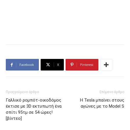
Facebook
X
Pinterest
Προηγούμενο άρθρο
Επόμενο άρθρο
Γαλλικό ρομπότ-οικοδόμος
Η Tesla μπαίνει στους
έκτισε με 3D εκτυπωτή ένα
αγώνες με το Model S
σπίτι 95τμ σε 54 ώρες!
[βίντεο]