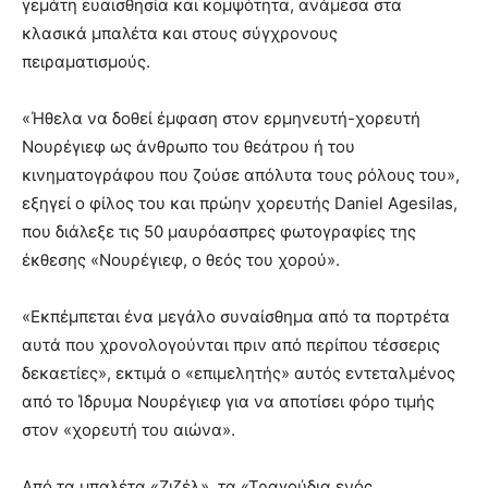
γεμάτη ευαισθησία και κομψότητα, ανάμεσα στα
κλασικά μπαλέτα και στους σύγχρονους
πειραματισμούς.
«Ήθελα να δοθεί έμφαση στον ερμηνευτή-χορευτή
Νουρέγιεφ ως άνθρωπο του θεάτρου ή του
κινηματογράφου που ζούσε απόλυτα τους ρόλους του»,
εξηγεί ο φίλος του και πρώην χορευτής Daniel Agesilas,
που διάλεξε τις 50 μαυρόασπρες φωτογραφίες της
έκθεσης «Νουρέγιεφ, ο θεός του χορού».
«Εκπέμπεται ένα μεγάλο συναίσθημα από τα πορτρέτα
αυτά που χρονολογούνται πριν από περίπου τέσσερις
δεκαετίες», εκτιμά ο «επιμελητής» αυτός εντεταλμένος
από το Ίδρυμα Νουρέγιεφ για να αποτίσει φόρο τιμής
στον «χορευτή του αιώνα».
Από τα μπαλέτα «Ζιζέλ», τα «Τραγούδια ενός