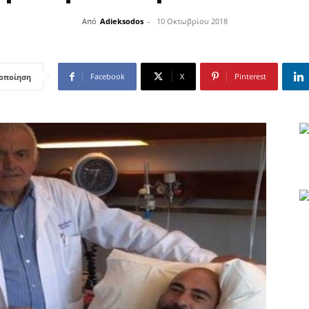
Από
Adieksodos
-
10 Οκτωβρίου 2018
Facebook
X
Pinterest
οποίηση