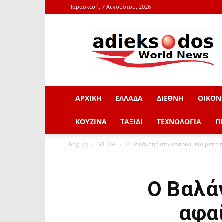
Παρασκευή, 7 Αυγούστου, 2026
adieksodos.gr
ΑΡΧΙΚΗ
ΕΛΛΑΔΑ
ΔΙΕΘΝΗ
ΟΙΚΟΝ
ΚΟΥΖΙΝΑ
ΤΑΞΙΔΙ
ΤΕΧΝΟΛΟΓΙΑ
Π
Αρχική
MEDIA
Ο Βαλάντης στο νοσοκομείο μετά 
Ο Βαλά
αφα