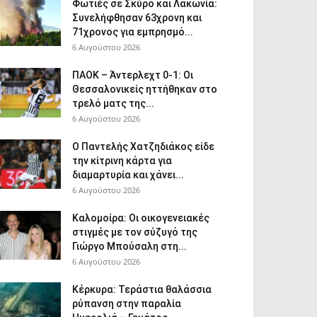
Φωτιές σε Σκύρο και Λακωνία:
Συνελήφθησαν 63χρονη και
71χρονος για εμπρησμό...
6 Αυγούστου 2026
ΠΑΟΚ – Άντερλεχτ 0-1: Οι
Θεσσαλονικείς ηττήθηκαν στο
τρελό ματς της...
6 Αυγούστου 2026
Ο Παντελής Χατζηδιάκος είδε
την κίτρινη κάρτα για
διαμαρτυρία και χάνει...
6 Αυγούστου 2026
Καλομοίρα: Οι οικογενειακές
στιγμές με τον σύζυγό της
Γιώργο Μπούσαλη στη...
6 Αυγούστου 2026
Κέρκυρα: Τεράστια θαλάσσια
ρύπανση στην παραλία