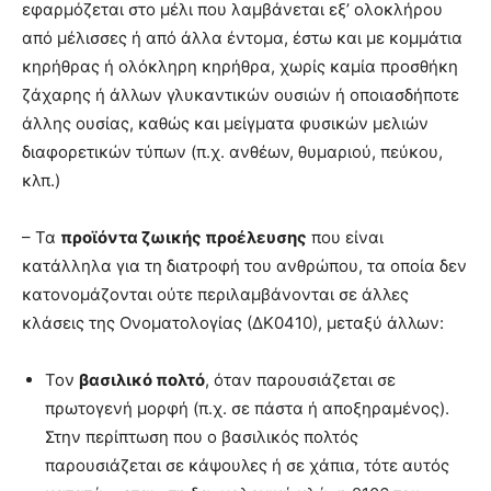
εφαρμόζεται στο μέλι που λαμβάνεται εξ’ ολοκλήρου
από μέλισσες ή από άλλα έντομα, έστω και με κομμάτια
κηρήθρας ή ολόκληρη κηρήθρα, χωρίς καμία προσθήκη
ζάχαρης ή άλλων γλυκαντικών ουσιών ή οποιασδήποτε
άλλης ουσίας, καθώς και μείγματα φυσικών μελιών
διαφορετικών τύπων (π.χ. ανθέων, θυμαριού, πεύκου,
κλπ.)
– Τα
προϊόντα ζωικής προέλευσης
που είναι
κατάλληλα για τη διατροφή του ανθρώπου, τα οποία δεν
κατονομάζονται ούτε περιλαμβάνονται σε άλλες
κλάσεις της Ονοματολογίας (ΔΚ0410), μεταξύ άλλων:
Τον
βασιλικό πολτό
, όταν παρουσιάζεται σε
πρωτογενή μορφή (π.χ. σε πάστα ή αποξηραμένος).
Στην περίπτωση που ο βασιλικός πολτός
παρουσιάζεται σε κάψουλες ή σε χάπια, τότε αυτός