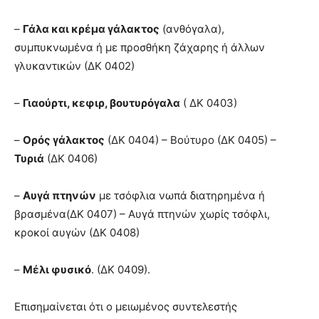
–
Γάλα και κρέμα γάλακτος
(ανθόγαλα),
συμπυκνωμένα ή με προσθήκη ζάχαρης ή άλλων
γλυκαντικών (ΔΚ 0402)
–
Γιαούρτι, κεφιρ, βουτυρόγαλα
( ΔΚ 0403)
–
Ορός γάλακτος
(ΔΚ 0404) – Βούτυρο (ΔΚ 0405) –
Τυριά
(ΔΚ 0406)
–
Αυγά πτηνών
με τσόφλια νωπά διατηρημένα ή
βρασμένα(ΔΚ 0407) – Αυγά πτηνών χωρίς τσόφλι,
κροκοί αυγών (ΔΚ 0408)
–
Μέλι φυσικό
. (ΔΚ 0409).
Επισημαίνεται ότι ο μειωμένος συντελεστής