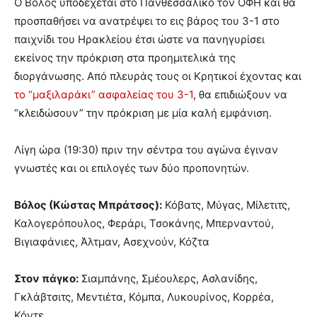
Ο Βόλος υποδέχεται στο Πανθεσσαλικό τον ΟΦΗ και θα
προσπαθήσει να ανατρέψει το εις βάρος του 3-1 στο
παιχνίδι του Ηρακλείου έτσι ώστε να πανηγυρίσει
εκείνος την πρόκριση στα προημιτελικά της
διοργάνωσης. Από πλευράς τους οι Κρητικοί έχοντας και
το “μαξιλαράκι” ασφαλείας του 3-1
, θα επιδιώξουν να
“κλειδώσουν” την πρόκριση με μία καλή εμφάνιση.
Λίγη ώρα (19:30) πριν την σέντρα του αγώνα έγιναν
γνωστές και οι επιλογές των δύο προπονητών.
Βόλος (Κώστας Μπράτσος):
Κόβατς, Μύγας, Μίλετιτς,
Καλογερόπουλος, Φεράρι, Τσοκάνης, Μπερναντού,
Βιγιαφάνιες, Άλτμαν, Ασεχνούν, Κόζτα
Στον πάγκο:
Σιαμπάνης, Σμέουλερς, Ασλανίδης,
Γκλάβτσιτς, Μεντιέτα, Κόμπα, Λυκουρίνος, Κορρέα,
Κόντε