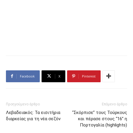
Facebook
X
Pinterest
Προηγούμενο άρθρο
Επόμενο άρθρο
Λεβαδειακός: Τα εισιτήρια
“Σκόρπισε” τους Τούρκους
διαρκείας για τη νέα σεζόν
και πέρασε στους “16” η
Πορτογαλία (highlights)