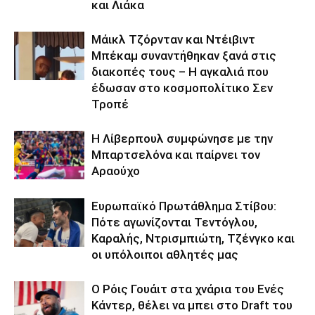
και Λιάκα
Μάικλ Τζόρνταν και Ντέιβιντ
Μπέκαμ συναντήθηκαν ξανά στις
διακοπές τους – Η αγκαλιά που
έδωσαν στο κοσμοπολίτικο Σεν
Τροπέ
Η Λίβερπουλ συμφώνησε με την
Μπαρτσελόνα και παίρνει τον
Αραούχο
Ευρωπαϊκό Πρωτάθλημα Στίβου:
Πότε αγωνίζονται Τεντόγλου,
Καραλής, Ντρισμπιώτη, Τζένγκο και
οι υπόλοιποι αθλητές μας
Ο Ρόις Γουάιτ στα χνάρια του Ενές
Κάντερ, θέλει να μπει στο Draft του