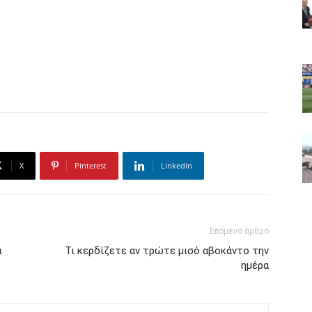
X
Pinterest
Linkedin
Επόμενο άρθρο
ι
Τι κερδίζετε αν τρώτε μισό αβοκάντο την
ημέρα