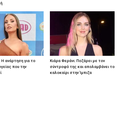
πή
 Η ανάρτηση για το
Κιάρα Φεράνι: Ποζάρει με τον
γείας που την
σύντροφό της και απολαμβάνει το
ί
καλοκαίρι στην Ίμπιζα