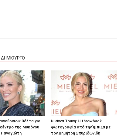
Ν ΔΗΜΙΟΥΡΓΟ
αινούργιου: Βόλτα για
Ιωάννα Τούνη: Η throwback
 κέντρο της Μυκόνου
φωτογραφία από την Ίμπιζα με
ν Παναγιώτη
τον Δημήτρη Σπυριδωνίδη