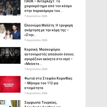
ΠΑΟΚ – Άντερλεχτ: Το
χειροκρότημα από τον κόσμο
στην παρακάμερα του...
7 Αυγούστου 2026
Ελεονώρα Μελέτη: Η τρυφερή
ανάρτηση με την κόρη της –
«Στην...
7 Αυγούστου 2026
Κορσική: Μασκοφόροι
αυτονομιστές απειλούν όσους
αγοράζουν ακίνητα στο νησί –
«Μείνετε...
7 Αυγούστου 2026
Φωτιά στο Στεφάνι Κορινθίας
– Μήνυμα του 112 για
ετοιμότητα
7 Αυγούστου 2026
Συμφωνία Τουρκίας,