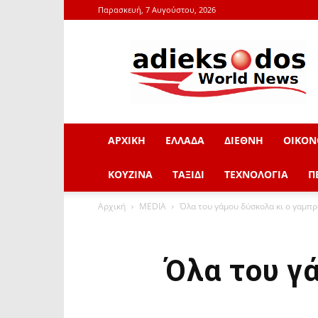
Παρασκευή, 7 Αυγούστου, 2026
adieksodos.gr
ΑΡΧΙΚΗ
ΕΛΛΑΔΑ
ΔΙΕΘΝΗ
ΟΙΚΟΝ
ΚΟΥΖΙΝΑ
ΤΑΞΙΔΙ
ΤΕΧΝΟΛΟΓΙΑ
Π
Αρχική
MEDIA
Όλα του γάμου δύσκολα κι ο γαμπ
Όλα του γ