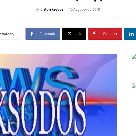
Από
Adieksodos
-
10 Αυγούστου 2018
Facebook
X
Pinterest
οποίηση