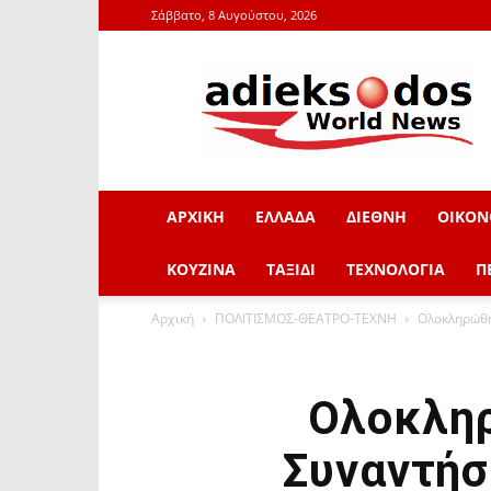
Σάββατο, 8 Αυγούστου, 2026
adieksodos.gr
ΑΡΧΙΚΗ
ΕΛΛΑΔΑ
ΔΙΕΘΝΗ
ΟΙΚΟΝ
ΚΟΥΖΙΝΑ
ΤΑΞΙΔΙ
ΤΕΧΝΟΛΟΓΙΑ
Π
Αρχική
ΠΟΛΙΤΙΣΜΟΣ-ΘΕΑΤΡΟ-ΤΕΧΝΗ
Ολοκληρώθη
Ολοκληρ
Συναντήσ