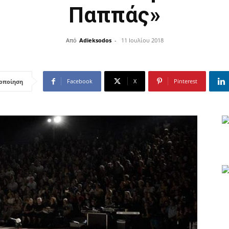
Παππάς»
Από
Adieksodos
-
11 Ιουλίου 2018
Facebook
X
Pinterest
οποίηση