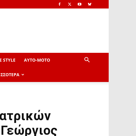
E STYLE
AYTO-ΜOTO
ΙΣΣΟΤΕΡΑ
εατρικών
«Γεώργιος