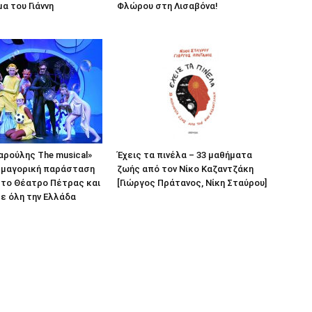
α του Γιάννη
Φλώρου στη Λισαβόνα!
ρούλης The musical»
Έχεις τα πινέλα – 33 μαθήματα
σμαγορική παράσταση
ζωής από τον Νίκο Καζαντζάκη
 το Θέατρο Πέτρας και
[Γιώργος Πράτανος, Νίκη Σταύρου]
σε όλη την Ελλάδα