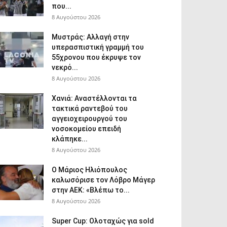
που...
8 Αυγούστου 2026
Μυστράς: Αλλαγή στην
υπερασπιστική γραμμή του
55χρονου που έκρυψε τον
νεκρό...
8 Αυγούστου 2026
Χανιά: Aναστέλλονται τα
τακτικά ραντεβού του
αγγειοχειρουργού του
νοσοκομείου επειδή
κλάπηκε...
8 Αυγούστου 2026
Ο Μάριος Ηλιόπουλος
καλωσόρισε τον Λόβρο Μάγερ
στην ΑΕΚ: «Βλέπω το...
8 Αυγούστου 2026
Super Cup: Ολοταχώς για sold