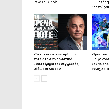
Ρενέ Στυλιαρά!
μυθιστόρημ
Καλπούζου
«Τα τρένα που δεν έφθασαν
«Τριγωνοψα
ποτέ»: Το συγκλονιστικό
μια φαντα
μυθιστόρημα του συγγραφέα,
ξεκινά από
Θόδωρου Δεύτου!
συνεχίζει 