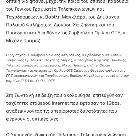
οπτική ίνα φτάνει μέχρι την πρίζα του σπιτιού, παρουσία
του Γενικού Γραμματέα Τηλεπικοινωνιών και
Ταχυδρομείων, κ. Βασίλη Μαγκλάρα, του Δημάρχου
Παλαιού Φαλήρου, κ. Διονύση Χατζηδάκη και του
Προέδρου και Διευθύνοντος Συμβούλου Ομίλου ΟΤΕ, κ.
Μιχάλη Τσαμάζ.
Ο Δήμαρχος Π. Φαλήρου Διονύσης Χατζηδάκης, ο Πρόεδρος & Διευθύνων
Σύμβουλος Ομίλου ΟΤΕ, Μιχάλης Τσαμάζ, ο Υπουργός Ψηφιακής Πολιτικής,
Τηλεπικοινωνιών και Ενημέρωσης, Νίκος Παππάς, ο Chief Officer
Τεχνολογίας και Λειτουργιών Ομίλου ΟΤΕ Στέφανος Θεοχαρόπουλος και ο
ΓΓ Τηλεπικοινωνιών και Ταχυδρομείων, Βασίλης Μαγκλάρα μπροστά από την
καμπίνα FTTH του Ομίλου ΟΤΕ
Στη ζωντανή επίδειξη που ακολούθησε, επιτεύχθηκαν
ταχύτητες σταθερού Internet που έφτασαν το 1Gbps,
αναδεικνύοντας τις απεριόριστες δυνατότητες που
φέρνουν οι οπτικές ίνες.
Ο Υπουργός Ψηφιακής Πολιτικής, Τηλεπικοινωνιών και