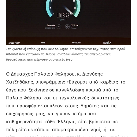
Στη ζωντανή επίδειξη που ακολούθησε, επιτεύχθηκαν ταχύτητες σταθερού
Internet που έφτασαν το 1Gbps, αναδεικνύοντας τις απεριόριστες
δυνατότητες που φέρνουν οι οπτικές ίνες
Ο Δήμαρχος Παλαιού Φαλήρου, κ. Διονύσης
Χατζηδάκης, υπογράμμισε: «Εύχομαι από καρδιάς το
έργο που ξεκίνησε σε πανελλαδική πρωτιά από το
Παλαιό Φάληρο και οι τεχνολογικές δυνατότητες
που προσφέρονται πλέον στους Δημότες και τις
επιχειρήσεις μας, να γίνουν κτήμα και
καθημερινότητα κάθε Έλληνα, είτε βρίσκεται σε
πόλη είτε σε κάποιο απομακρυσμένο νησί, ή σε