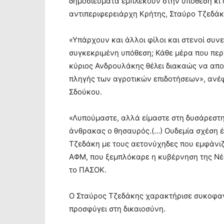
δημοσιεύματα εμπλέκουν στην υπόθεση κι 
αντιπεριφερειάρχη Κρήτης, Σταύρο Τζεδάκ
«Υπάρχουν και άλλοι φίλοι και στενοί συν
συγκεκριμένη υπόθεση; Κάθε μέρα που περν
κύριος Ανδρουλάκης θέλει διακαώς να αποφ
πληγής των αγροτικών επιδοτήσεων», ανέ
Σδούκου.
«Λυπούμαστε, αλλά είμαστε στη δυσάρεστη
άνθρακας ο θησαυρός.(…) Ουδεμία σχέση έ
Τζεδάκη με τους αετονύχηδες που εμφάνιζ
ΑΦΜ, που ξεμπλόκαρε η κυβέρνηση της Νέ
το ΠΑΣΟΚ.
Ο Σταύρος Τζεδάκης χαρακτήρισε συκοφαντ
προσφύγει στη δικαιοσύνη.