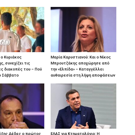
 ο Κυριάκος
Μαρία Καρυστιανού: Και ο Νίκος
, συνεχίζει τις
Μπρουτζάκης αποχώρησε από
ς διακοπές του – Πού
την «Ελπίδα» – Καταγγέλλει
ο Σάββατο
αυθαιρεσία στη λήψη αποφάσεων
λέξης Δέδες ο πρώτος
ΕΛΑΣ για Κτηματολόγιο: Η