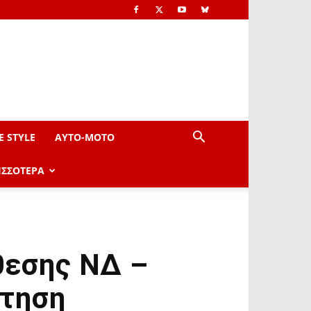
E STYLE
AYTO-ΜOTO
ΙΣΣΟΤΕΡΑ
θεσης ΝΔ –
ίτηση