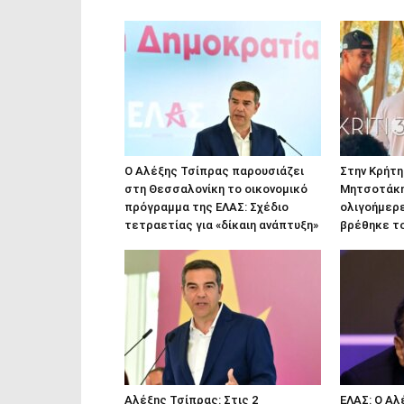
Ο Αλέξης Τσίπρας παρουσιάζει
Στην Κρήτη
στη Θεσσαλονίκη το οικονομικό
Μητσοτάκης
πρόγραμμα της ΕΛΑΣ: Σχέδιο
ολιγοήμερε
τετραετίας για «δίκαιη ανάπτυξη»
βρέθηκε τ
Αλέξης Τσίπρας: Στις 2
ΕΛΑΣ: Ο Α