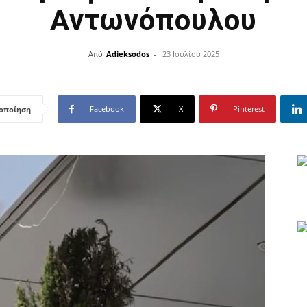
Αντωνόπουλου
Από
Adieksodos
-
23 Ιουλίου 2025
Facebook
X
Pinterest
οποίηση