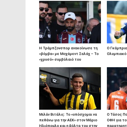
Η Τράμπζονσπορ ανακοίνωσε τη
Ο Γκάμπρι
«βόμβα» με Μοχάμεντ Σαλάχ – Το
Ολυμπιακό
«χρυσό» συμβόλαιό του
Μιλάν Βιτάλις: Το «υπόσχομαι να
Ο Τάσος Π
πεθάνω για την ΑΕΚ» στον Μάριο
ΟΦΗ για το
Ηλιόπουλο και η βόλτα του στην
παρατηρητ