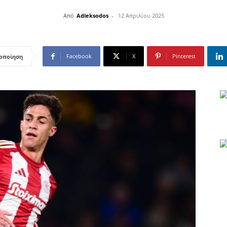
Από
Adieksodos
-
12 Απριλίου 2025
Facebook
X
Pinterest
οποίηση