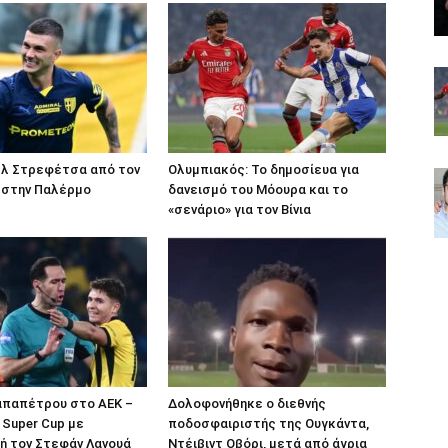
ελ Στρεφέτσα από τον
Ολυμπιακός: Το δημοσίευα για
 στην Παλέρμο
δανεισμό του Μόουρα και το
«σενάριο» για τον Βίνια
απαπέτρου στο ΑΕΚ –
Δολοφονήθηκε o διεθνής
 Super Cup με
ποδοσφαιριστής της Ουγκάντα,
ή τον Στεφάν Λανουά
Ντέιβιντ Οβόρι, μετά από άγρια