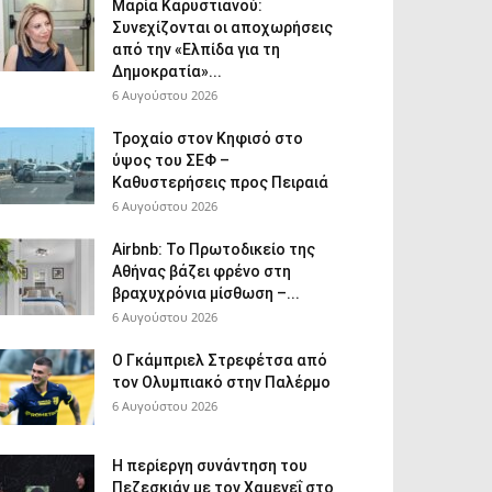
Μαρία Καρυστιανού:
Συνεχίζονται οι αποχωρήσεις
από την «Ελπίδα για τη
Δημοκρατία»...
6 Αυγούστου 2026
Τροχαίο στον Κηφισό στο
ύψος του ΣΕΦ –
Καθυστερήσεις προς Πειραιά
6 Αυγούστου 2026
Airbnb: Το Πρωτοδικείο της
Αθήνας βάζει φρένο στη
βραχυχρόνια μίσθωση –...
6 Αυγούστου 2026
Ο Γκάμπριελ Στρεφέτσα από
τον Ολυμπιακό στην Παλέρμο
6 Αυγούστου 2026
Η περίεργη συνάντηση του
Πεζεσκιάν με τον Χαμενεΐ στο