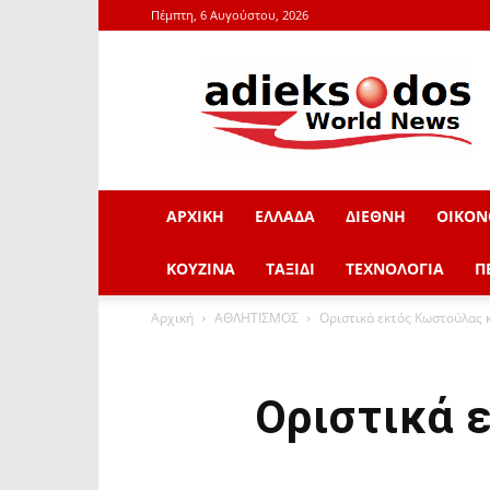
Πέμπτη, 6 Αυγούστου, 2026
adieksodos.gr
ΑΡΧΙΚΗ
ΕΛΛΑΔΑ
ΔΙΕΘΝΗ
ΟΙΚΟΝ
ΚΟΥΖΙΝΑ
ΤΑΞΙΔΙ
ΤΕΧΝΟΛΟΓΙΑ
Π
Αρχική
ΑΘΛΗΤΙΣΜΟΣ
Οριστικά εκτός Κωστούλας 
Οριστικά 