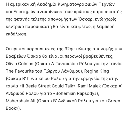
Η αμερικανική Ακαδημία Κινηματογραφικών Τεχνών
και Επιστημών ανακοίνωσε τους πρώτους παρουσιαστές
της φετινής τελετής απονομής των Όσκαρ, ενώ χωρίς
κεντρικό παρουσιαστή θα είναι και φέτος, η λαμπερή
εκδήλωση.
Οι πρώτοι παρουσιαστές της 92ης τελετής απονομής των
Βραβείων Όσκαρ θα είναι οι περσινοί βραβευθέντες,
Olivia Colman (Όσκαρ Α’ Γυναικείου Ρόλου για την ταινία
The Favourite του Γιώργου Λάνθιμου), Regina King
(Όσκαρ Β’ Γυναικείου Ρόλου για την ερμηνεία της στην
ταινία «If Beale Street Could Talk», Rami Malek (Όσκαρ Α’
Ανδρικού Ρόλου για το «Bohemian Rapsody»),
Mahershala Ali (Όσκαρ Β’ Ανδρικού Ρόλου για το «Green
Book»).