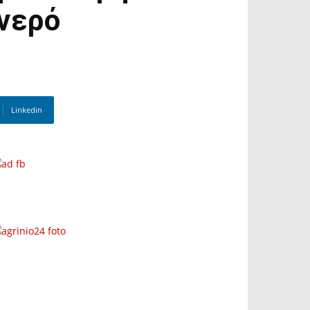
 νερό
Linkedin