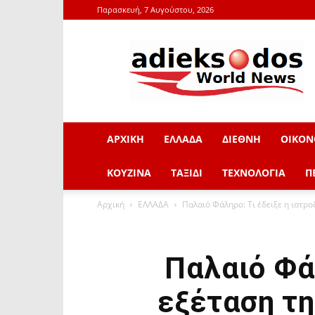
Παρασκευή, 7 Αυγούστου, 2026
adieksodos.gr
ΑΡΧΙΚΗ
ΕΛΛΑΔΑ
ΔΙΕΘΝΗ
ΟΙΚΟΝ
ΚΟΥΖΙΝΑ
ΤΑΞΙΔΙ
ΤΕΧΝΟΛΟΓΙΑ
Π
Αρχική
ΕΛΛΑΔΑ
Παλαιό Φάληρο: Τι έδειξε η ιατρο
Παλαιό Φάλ
εξέταση τη