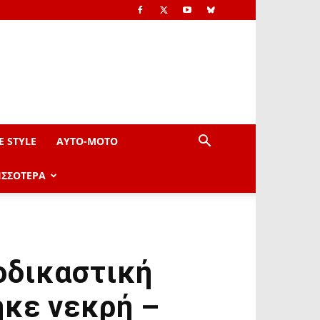
E STYLE
AYTO-ΜOTO
ΙΣΣΟΤΕΡΑ
ροδικαστική
ηκε νεκρή –