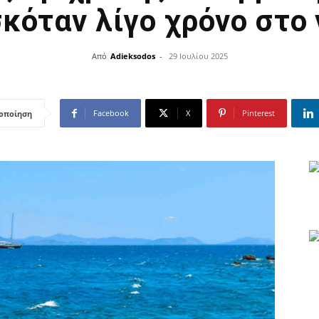
κόταν λίγο χρόνο στο
Από
Adieksodos
-
29 Ιουλίου 2025
Facebook
X
Pinterest
οποίηση