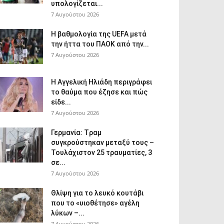
υπολογίζεται...
7 Αυγούστου 2026
Η βαθμολογία της UEFA μετά
την ήττα του ΠΑΟΚ από την...
7 Αυγούστου 2026
Η Αγγελική Ηλιάδη περιγράφει
το θαύμα που έζησε και πώς
είδε...
7 Αυγούστου 2026
Γερμανία: Tραμ
συγκρούστηκαν μεταξύ τους –
Τουλάχιστον 25 τραυματίες, 3
σε...
7 Αυγούστου 2026
Θλίψη για το λευκό κουτάβι
που το «υιοθέτησε» αγέλη
λύκων –...
7 Αυγούστου 2026