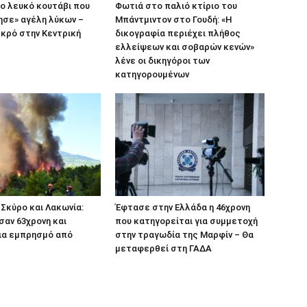
το λευκό κουτάβι που
Φωτιά στο παλιό κτίριο του
ησε» αγέλη λύκων –
Μπάντμιντον στο Γουδή: «Η
κρό στην Κεντρική
δικογραφία περιέχει πλήθος
ελλείψεων και σοβαρών κενών»
λένε οι δικηγόροι των
κατηγορουμένων
Σκύρο και Λακωνία:
Έφτασε στην Ελλάδα η 46χρονη
αν 63χρονη και
που κατηγορείται για συμμετοχή
ια εμπρησμό από
στην τραγωδία της Μαρφίν – Θα
μεταφερθεί στη ΓΑΔΑ