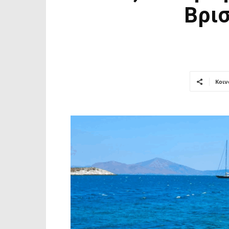
Βρισ
Κοιν