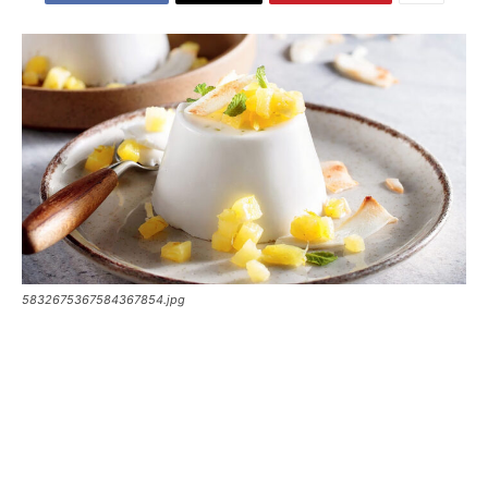
5832675367584367854.jpg