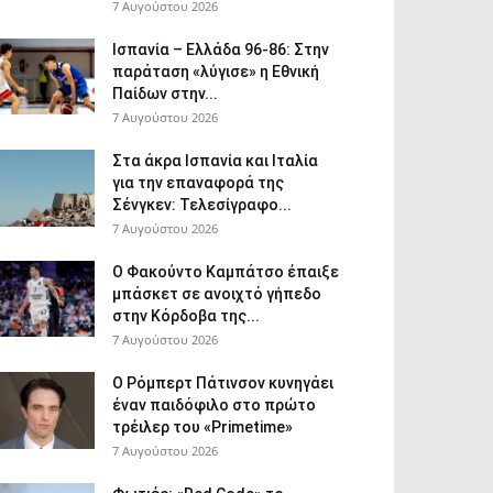
7 Αυγούστου 2026
Ισπανία – Ελλάδα 96-86: Στην
παράταση «λύγισε» η Εθνική
Παίδων στην...
7 Αυγούστου 2026
Στα άκρα Ισπανία και Ιταλία
για την επαναφορά της
Σένγκεν: Τελεσίγραφο...
7 Αυγούστου 2026
Ο Φακούντο Καμπάτσο έπαιξε
μπάσκετ σε ανοιχτό γήπεδο
στην Κόρδοβα της...
7 Αυγούστου 2026
Ο Ρόμπερτ Πάτινσον κυνηγάει
έναν παιδόφιλο στο πρώτο
τρέιλερ του «Primetime»
7 Αυγούστου 2026