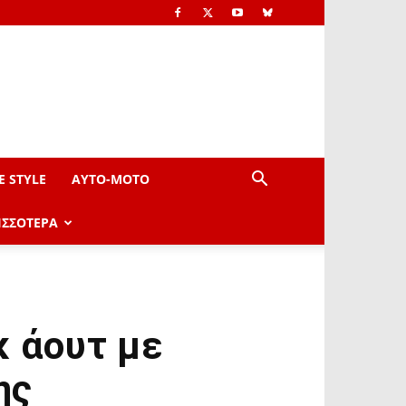
E STYLE
AYTO-ΜOTO
ΙΣΣΟΤΕΡΑ
κ άουτ με
ης