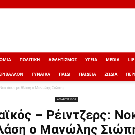
ΟΜΙΑ
ΠΟΛΙΤΙΚΗ
ΑΘΛΗΤΙΣΜΟΣ
ΥΓΕΙΑ
MEDIA
LIF
ΕΡΙΒΑΛΛΟΝ
ΓΥΝΑΙΚΑ
ΠΑΙΔΙ
ΠΑΙΔΕΙΑ
ΖΩΔΙΑ
ΠΕΡ
 Νοκ άουτ με θλάση ο Μανώλης Σιώπης
ΑΘΛΗΤΙΣΜΟΣ
ϊκός – Ρέιντζερς: Νο
λάση ο Μανώλης Σιώπ