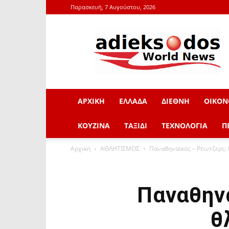
Παρασκευή, 7 Αυγούστου, 2026
adieksodos.gr
ΑΡΧΙΚΗ
ΕΛΛΑΔΑ
ΔΙΕΘΝΗ
ΟΙΚΟΝ
ΚΟΥΖΙΝΑ
ΤΑΞΙΔΙ
ΤΕΧΝΟΛΟΓΙΑ
Π
Αρχική
ΑΘΛΗΤΙΣΜΟΣ
Παναθηναϊκός – Ρέιντζερς:
Παναθηνα
θ