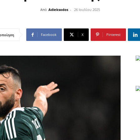
Από
Adieksodos
-
26 Ιουλίου 2025
Facebook
X
Pinterest
οποίηση