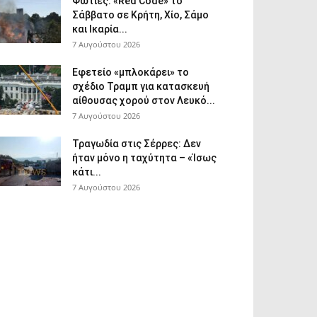
Φωτιές: «Red Code» το
Σάββατο σε Κρήτη, Χίο, Σάμο
και Ικαρία...
7 Αυγούστου 2026
Εφετείο «μπλοκάρει» το
σχέδιο Τραμπ για κατασκευή
αίθουσας χορού στον Λευκό...
7 Αυγούστου 2026
Τραγωδία στις Σέρρες: Δεν
ήταν μόνο η ταχύτητα – «Ίσως
κάτι...
7 Αυγούστου 2026