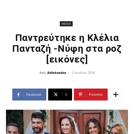
MEDIA
Παντρεύτηκε η Κλέλια
Πανταζή -Νύφη στα ροζ
[εικόνες]
Από
Adieksodos
-
2 Ιουλίου 2018
Facebook
X
Pinterest