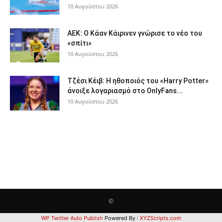
10 Αυγούστου 2026
ΑΕΚ: Ο Κάαν Κάιρινεν γνώρισε το νέο του
«σπίτι»
10 Αυγούστου 2026
Τζέσι Κέιβ: Η ηθοποιός του «Harry Potter»
άνοιξε λογαριασμό στο OnlyFans...
10 Αυγούστου 2026
©
WP Twitter Auto Publish
Powered By :
XYZScripts.com