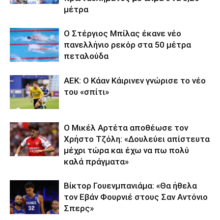
μέτρα
Ο Στέργιος Μπίλας έκανε νέο
πανελλήνιο ρεκόρ στα 50 μέτρα
πεταλούδα
ΑΕΚ: Ο Κάαν Κάιρινεν γνώρισε το νέο
του «σπίτι»
Ο Μικέλ Αρτέτα αποθέωσε τον
Χρήστο Τζόλη: «Δουλεύει απίστευτα
μέχρι τώρα και έχω να πω πολύ
καλά πράγματα»
Βίκτορ Γουενμπανιάμα: «Θα ήθελα
τον Εβάν Φουρνιέ στους Σαν Αντόνιο
Σπερς»