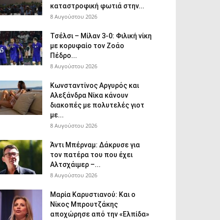
καταστροφική φωτιά στην...
8 Αυγούστου 2026
Τσέλσι – Μίλαν 3-0: Φιλική νίκη
με κορυφαίο τον Ζοάο
Πέδρο...
8 Αυγούστου 2026
Κωνσταντίνος Αργυρός και
Αλεξάνδρα Νίκα κάνουν
διακοπές με πολυτελές γιοτ
με...
8 Αυγούστου 2026
Άντι Μπέρναμ: Δάκρυσε για
τον πατέρα του που έχει
Αλτσχάιμερ –...
8 Αυγούστου 2026
Μαρία Καρυστιανού: Και ο
Νίκος Μπρουτζάκης
αποχώρησε από την «Ελπίδα»