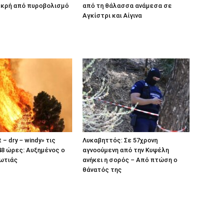
εκρή από πυροβολισμό
από τη θάλασσα ανάμεσα σε
Αγκίστρι και Αίγινα
 – dry – windy» τις
Λυκαβηττός: Σε 57χρονη
8 ώρες: Αυξημένος ο
αγνοούμενη από την Κυψέλη
φωτιάς
ανήκει η σορός – Από πτώση ο
θάνατός της