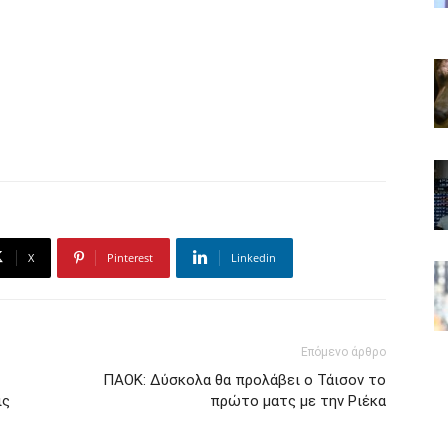
X
Pinterest
Linkedin
Επόμενο άρθρο
ΠΑΟΚ: Δύσκολα θα προλάβει ο Τάισον το
ις
πρώτο ματς με την Ριέκα