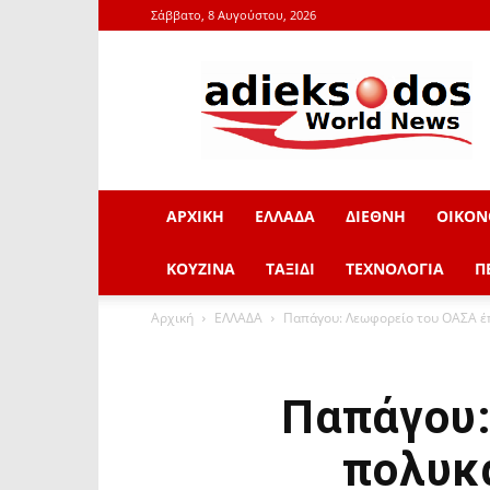
Σάββατο, 8 Αυγούστου, 2026
adieksodos.gr
ΑΡΧΙΚΗ
ΕΛΛΑΔΑ
ΔΙΕΘΝΗ
ΟΙΚΟΝ
ΚΟΥΖΙΝΑ
ΤΑΞΙΔΙ
ΤΕΧΝΟΛΟΓΙΑ
Π
Αρχική
ΕΛΛΑΔΑ
Παπάγου: Λεωφορείο του ΟΑΣΑ έπε
Παπάγου:
πολυκα