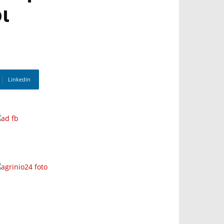
ι
Linkedin