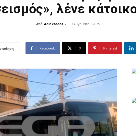
σεισμός», λένε κάτοικο
Από
Adieksodos
-
19 Αυγούστου 2025
Facebook
X
Pinterest
οποίηση