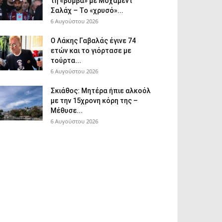
τη «βόμβα» με Μοχάμεντ
Σαλάχ – Το «χρυσό»...
6 Αυγούστου 2026
Ο Λάκης Γαβαλάς έγινε 74
ετών και το γιόρτασε με
τούρτα...
6 Αυγούστου 2026
Σκιάθος: Μητέρα ήπιε αλκοόλ
με την 15χρονη κόρη της –
Μέθυσε...
6 Αυγούστου 2026