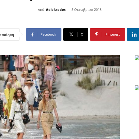
Από
Adieksodos
-
5 Οκτωβρίου 2018
Facebook
X
Pinterest
οποίηση