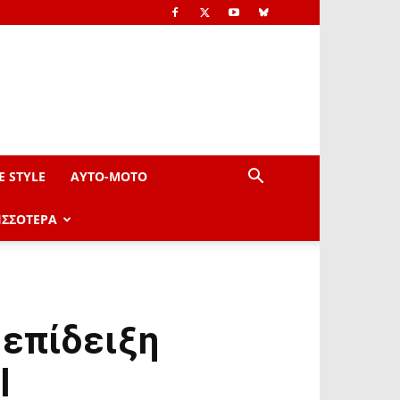
E STYLE
AYTO-ΜOTO
ΙΣΣΟΤΕΡΑ
 επίδειξη
l