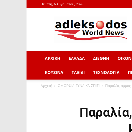
Πέμπτη, 6 Αυγούστου, 2026
adieksodos.gr
ΑΡΧΙΚΗ
ΕΛΛΑΔΑ
ΔΙΕΘΝΗ
ΟΙΚΟΝ
ΚΟΥΖΙΝΑ
ΤΑΞΙΔΙ
ΤΕΧΝΟΛΟΓΙΑ
Π
Αρχική
ΟΜΟΡΦΙΑ-ΓΥΝΑΙΚΑ-ΣΠΙΤΙ
Παραλία, άμμος 
Παραλία,