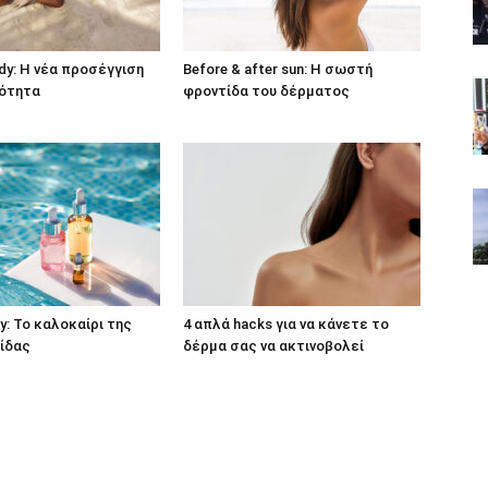
y: Η νέα προσέγγιση
Before & after sun: Η σωστή
μότητα
φροντίδα του δέρματος
y: Το καλοκαίρι της
4 απλά hacks για να κάνετε το
ίδας
δέρμα σας να ακτινοβολεί