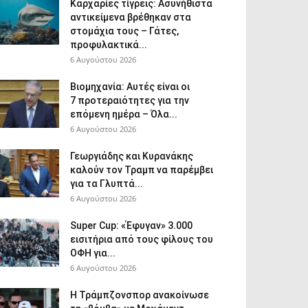
Καρχαρίες τίγρεις: Ασυνήθιστα
αντικείμενα βρέθηκαν στα
στομάχια τους – Γάτες,
προφυλακτικά...
6 Αυγούστου 2026
Βιομηχανία: Αυτές είναι οι
7 προτεραιότητες για την
επόμενη ημέρα – Όλα...
6 Αυγούστου 2026
Γεωργιάδης και Κυρανάκης
καλούν τον Τραμπ να παρέμβει
για τα Γλυπτά...
6 Αυγούστου 2026
Super Cup: «Έφυγαν» 3.000
εισιτήρια από τους φίλους του
ΟΦΗ για...
6 Αυγούστου 2026
Η Τράμπζονσπορ ανακοίνωσε