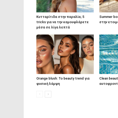
Κυτταρίτιδα στην παραλία; 5
Summer bod
tricks για να την καμουφλάρετε
στην ετοι
μέσα σε λίγα λεπτά
Orange blush: Το beauty trend για
Clean beaut
φυσική λάμψη
αυτοφροντ