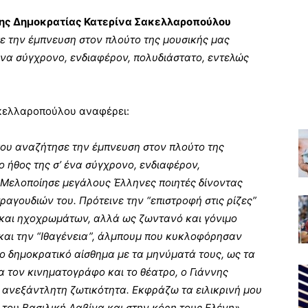
της Δημοκρατίας Κατερίνα Σακελλαροπούλου
ε την έμπνευση στον πλούτο της μουσικής μας
ένα σύγχρονο, ενδιαφέρον, πολυδιάστατο, εντελώς
ακελλαροπούλου αναφέρει:
που αναζήτησε την έμπνευση στον πλούτο της
 ήθος της σ’ ένα σύγχρονο, ενδιαφέρον,
 Μελοποίησε μεγάλους Έλληνες ποιητές δίνοντας
αγουδιών του. Πρότεινε την “επιστροφή στις ρίζες”
 και ηχοχρωμάτων, αλλά ως ζωντανό και γόνιμο
 και την “Ιθαγένεια”, άλμπουμ που κυκλοφόρησαν
ο δημοκρατικό αίσθημα με τα μηνύματά τους, ως τα
α τον κινηματογράφο και το θέατρο, ο Γιάννης
ανεξάντλητη ζωτικότητα. Εκφράζω τα ειλικρινή μου
του Βασιλική Λαβίνα και στην κόρη τους Ελένη».