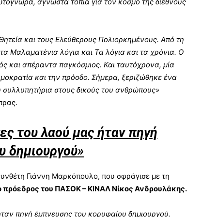
τόγνωρα, άγνωστα τοπία για τον κόσμο της διεθνούς
η Θητεία και τους Ελεύθερους Πολιορκημένους. Από τη
α Μαλαματένια λόγια και Τα λόγια και τα χρόνια. Ο
ς και απέραντα παγκόσμιος. Και ταυτόχρονα, μία
μοκρατία και την πρόοδο. Σήμερα, ξεριζώθηκε ένα
μου συλλυπητήρια στους δικούς του ανθρώπους»
πρας.
νες του λαού μας ήταν πηγή
υ δημιουργού»
συνθέτη Γιάννη Μαρκόπουλο, που σφράγισε με τη
ο πρόεδρος του ΠΑΣΟΚ – ΚΙΝΑΛ Νίκος Ανδρουλάκης.
 ήταν πηγή έμπνευσης του κορυφαίου δημιουργού.