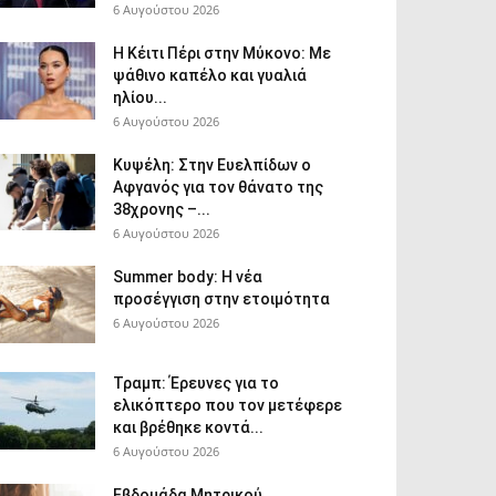
6 Αυγούστου 2026
Η Κέιτι Πέρι στην Μύκονο: Με
ψάθινο καπέλο και γυαλιά
ηλίου...
6 Αυγούστου 2026
Κυψέλη: Στην Ευελπίδων ο
Αφγανός για τον θάνατο της
38χρονης –...
6 Αυγούστου 2026
Summer body: Η νέα
προσέγγιση στην ετοιμότητα
6 Αυγούστου 2026
Τραμπ: Έρευνες για το
ελικόπτερο που τον μετέφερε
και βρέθηκε κοντά...
6 Αυγούστου 2026
Εβδομάδα Μητρικού