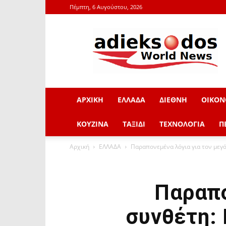
Πέμπτη, 6 Αυγούστου, 2026
adieksodos.gr
ΑΡΧΙΚΗ
ΕΛΛΑΔΑ
ΔΙΕΘΝΗ
ΟΙΚΟΝ
ΚΟΥΖΙΝΑ
ΤΑΞΙΔΙ
ΤΕΧΝΟΛΟΓΙΑ
Π
Αρχική
ΕΛΛΑΔΑ
Παραπονεμένα λόγια για τον μεγ
Παραπο
συνθέτη: 