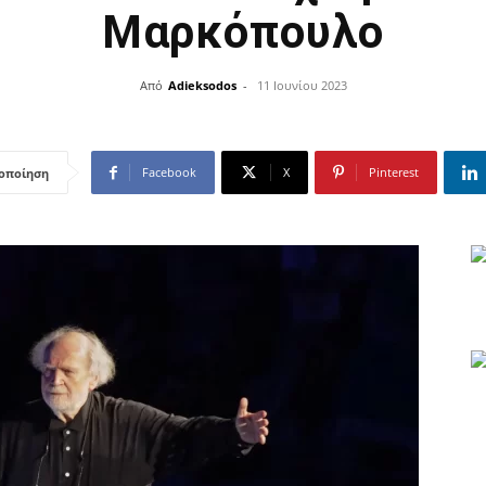
Μαρκόπουλο
Από
Adieksodos
-
11 Ιουνίου 2023
Facebook
X
Pinterest
οποίηση