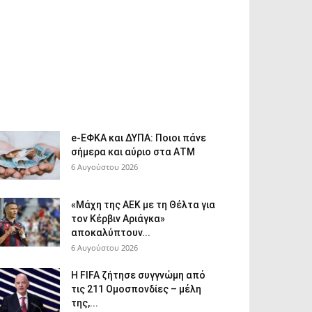
e-ΕΦΚΑ και ΔΥΠΑ: Ποιοι πάνε
σήμερα και αύριο στα ΑΤΜ
6 Αυγούστου 2026
«Μάχη της ΑΕΚ με τη Θέλτα για
τον Κέρβιν Αριάγκα»
αποκαλύπτουν...
6 Αυγούστου 2026
Η FIFA ζήτησε συγγνώμη από
τις 211 Ομοσπονδίες – μέλη
της,...