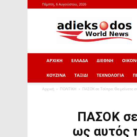
Πέμπτη, 6 Αυγούστου, 2026
adieksodos.gr
ΑΡΧΙΚΗ
ΕΛΛΑΔΑ
ΔΙΕΘΝΗ
ΟΙΚΟΝ
ΚΟΥΖΙΝΑ
ΤΑΞΙΔΙ
ΤΕΧΝΟΛΟΓΙΑ
Π
Αρχική
ΠΟΛΙΤΙΚΗ
ΠΑΣΟΚ σε Τσίπρα: Θα μείνετε σ
ΠΑΣΟΚ σε
ως αυτός 