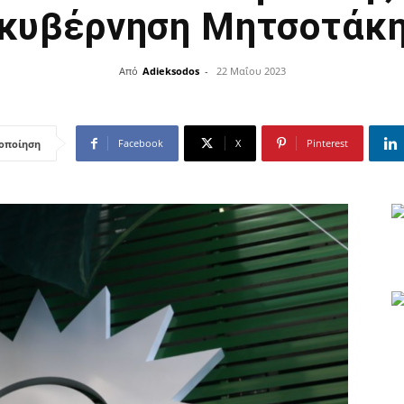
κυβέρνηση Μητσοτάκ
Από
Adieksodos
-
22 Μαΐου 2023
Facebook
X
Pinterest
οποίηση