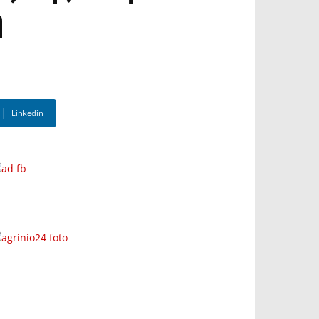
η
Linkedin