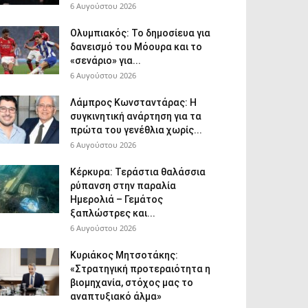
6 Αυγούστου 2026
Ολυμπιακός: Το δημοσίευα για
δανεισμό του Μόουρα και το
«σενάριο» για...
6 Αυγούστου 2026
Λάμπρος Κωνσταντάρας: Η
συγκινητική ανάρτηση για τα
πρώτα του γενέθλια χωρίς...
6 Αυγούστου 2026
Κέρκυρα: Τεράστια θαλάσσια
ρύπανση στην παραλία
Ημερολιά – Γεμάτος
ξαπλώστρες και...
6 Αυγούστου 2026
Κυριάκος Μητσοτάκης:
«Στρατηγική προτεραιότητα η
βιομηχανία, στόχος μας το
αναπτυξιακό άλμα»