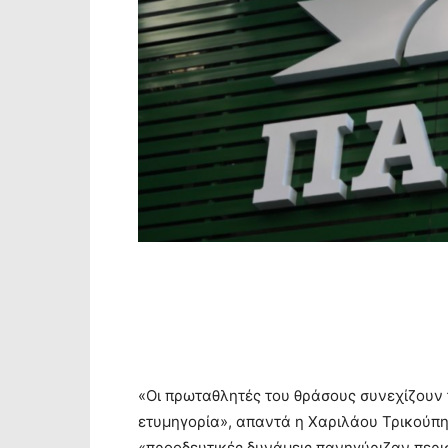
«Οι πρωταθλητές του θράσους συνεχίζουν τ
ετυμηγορία», απαντά η Χαριλάου Τρικούπη 
«προοδευτικές δυνάμεις πανηγύριζαν περι