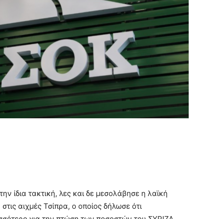
ην ίδια τακτική, λες και δε μεσολάβησε η λαϊκή
στις αιχμές Τσίπρα, ο οποίος δήλωσε ότι
σσότερο για την πτώση των ποσοστών του ΣΥΡΙΖΑ