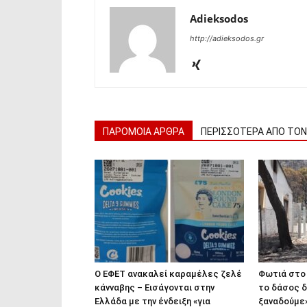
Adieksodos
http://adieksodos.gr
ΠΑΡΟΜΟΙΑ ΑΡΘΡΑ
ΠΕΡΙΣΣΟΤΕΡΑ ΑΠΟ ΤΟ
Ο ΕΦΕΤ ανακαλεί καραμέλες ζελέ
Φωτιά στο 
κάνναβης – Εισάγονται στην
το δάσος δ
Ελλάδα με την ένδειξη «για
ξαναδούμε