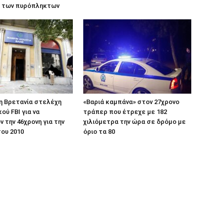
 των πυρόπληκτων
η Βρετανία στελέχη
«Βαριά καμπάνα» στον 27χρονο
ού FBI για να
τράπερ που έτρεχε με 182
 την 46χρονη για την
χιλιόμετρα την ώρα σε δρόμο με
ου 2010
όριο τα 80