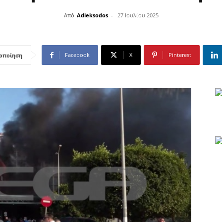
Από
Adieksodos
-
27 Ιουλίου 2025
Facebook
X
Pinterest
οποίηση