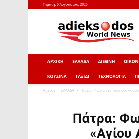
Πέμπτη, 6 Αυγούστου, 2026
adieksodos.gr
ΑΡΧΙΚΗ
ΕΛΛΑΔΑ
ΔΙΕΘΝΗ
ΟΙΚΟΝ
ΚΟΥΖΙΝΑ
ΤΑΞΙΔΙ
ΤΕΧΝΟΛΟΓΙΑ
Π
Αρχική
ΕΛΛΑΔΑ
Πάτρα: Φωτιά ξέσπασε στο νοσοκ
Πάτρα: Φω
«Αγίου