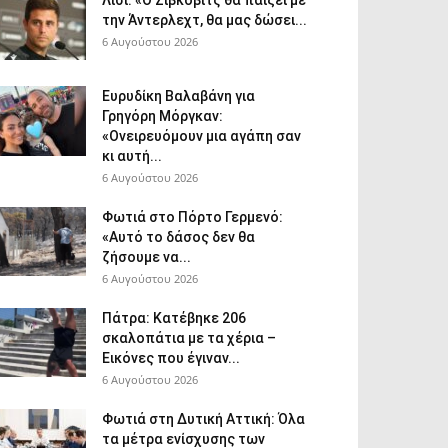
Λίσι: «Ο Ζίβκοβιτς θα παίξει με
την Άντερλεχτ, θα μας δώσει...
6 Αυγούστου 2026
Ευρυδίκη Βαλαβάνη για
Γρηγόρη Μόργκαν:
«Ονειρευόμουν μια αγάπη σαν
κι αυτή...
6 Αυγούστου 2026
Φωτιά στο Πόρτο Γερμενό:
«Αυτό το δάσος δεν θα
ζήσουμε να...
6 Αυγούστου 2026
Πάτρα: Κατέβηκε 206
σκαλοπάτια με τα χέρια –
Εικόνες που έγιναν...
6 Αυγούστου 2026
Φωτιά στη Δυτική Αττική: Όλα
τα μέτρα ενίσχυσης των