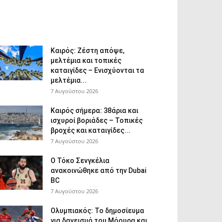
Καιρός: Ζέστη απόψε,
μελτέμια και τοπικές
καταιγίδες – Ενισχύονται τα
μελτέμια...
7 Αυγούστου 2026
Καιρός σήμερα: 38άρια και
ισχυροί βοριάδες – Τοπικές
βροχές και καταιγίδες...
7 Αυγούστου 2026
Ο Τόκο Σενγκέλια
ανακοινώθηκε από την Dubai
BC
7 Αυγούστου 2026
Ολυμπιακός: Το δημοσίευμα
για δανεισμό του Μόουρα και