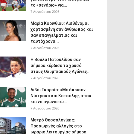
το «σενάριο» για...
7 Αυγούστου 2026
Μαρία Κορινθίου: Αισθάνομαι
χορτασμένη σαν άνθρωπος και
σαν επαγγελματίας και
ταυτόχρονα...
7 Αυγούστου 2026
Η Βούλα Πατουλίδου σαν
σήμερα κέρδισε το χρυσό
στους Ολυμπιακούς Αγώνες...
7 Αυγούστου 2026
Λιβάι Γκαρσία: «Με έπεισαν
Νίστρουπ και Κοτσόλης, όπου
και να αγωνιστώ...
7 Αυγούστου 2026
Μετρό Θεσσαλονίκης:
Προσωρινές αλλαγές στο
ωράριο λειτουργίας σήμερα