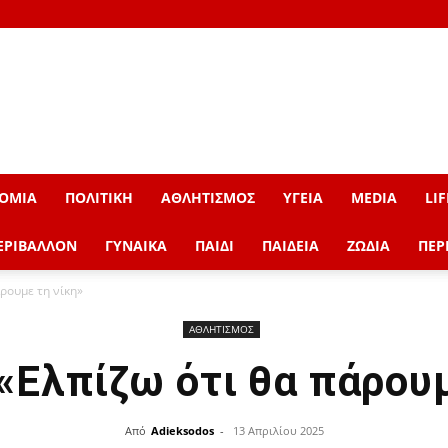
ΟΜΙΑ
ΠΟΛΙΤΙΚΗ
ΑΘΛΗΤΙΣΜΟΣ
ΥΓΕΙΑ
MEDIA
LIF
ΕΡΙΒΑΛΛΟΝ
ΓΥΝΑΙΚΑ
ΠΑΙΔΙ
ΠΑΙΔΕΙΑ
ΖΩΔΙΑ
ΠΕΡ
άρουμε τη νίκη»
ΑΘΛΗΤΙΣΜΟΣ
 «Ελπίζω ότι θα πάρουμ
Από
Adieksodos
-
13 Απριλίου 2025