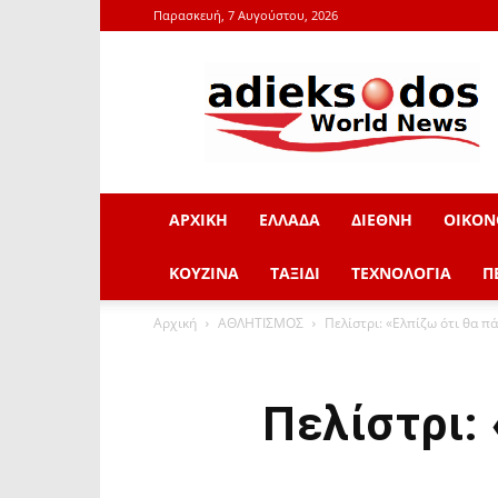
Παρασκευή, 7 Αυγούστου, 2026
adieksodos.gr
ΑΡΧΙΚΗ
ΕΛΛΑΔΑ
ΔΙΕΘΝΗ
ΟΙΚΟΝ
ΚΟΥΖΙΝΑ
ΤΑΞΙΔΙ
ΤΕΧΝΟΛΟΓΙΑ
Π
Αρχική
ΑΘΛΗΤΙΣΜΟΣ
Πελίστρι: «Ελπίζω ότι θα π
Πελίστρι: