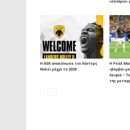
«σενάριο» γ
Η ΑΕΚ ανακοίνωσε τον Λάντερς
Η Ρεάλ Μα
Νόλεϊ μέχρι το 2028
«βόμβα» με
Λειψία – Τ
της μεταγ