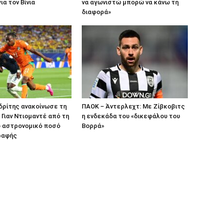
ια τον Βίνια
να αγωνιστώ μπορώ να κάνω τη
διαφορά»
δρίτης ανακοίνωσε τη
ΠΑΟΚ – Άντερλεχτ: Με Ζίβκοβιτς
 Γιαν Ντιομαντέ από τη
η ενδεκάδα του «δικεφάλου του
ο αστρονομικό ποσό
Βορρά»
ραφής