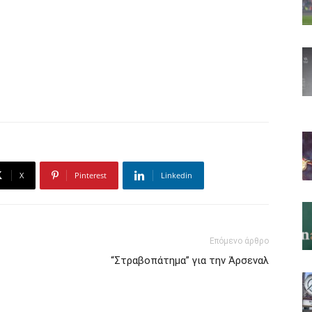
X
Pinterest
Linkedin
Επόμενο άρθρο
“Στραβοπάτημα” για την Άρσεναλ