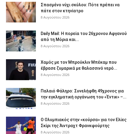
Σπασμένο νύχι σκύλου: Πότε πρέπει να
πάτε στον κτηνίατρο
8 Αυγούστου 2026
Daily Mail: Η πορεία του 26χρονου Αφγανού
από τη Μόρια και...
8 Αυγούστου 2026
Χαμός με τον Μπρούκλιν Μπέκαμ που
έβρασε ζυμαρικά με θαλασσινό νερό...
8 Αυγούστου 2026
Παλαιό Φάληρο: Συνελήφθη 49χρονος για
την εγκληματική οργάνωση του «Έντικ» –...
8 Αυγούστου 2026
Ο Ολυμπιακός στην «κούρσα» για τον Ελίες
Σκίρι της Άιντραχτ Φρανκφούρτης
8 Αυγούστου 2026