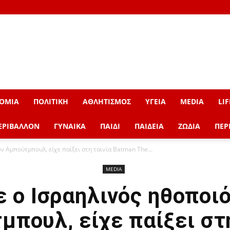
ΟΜΙΑ
ΠΟΛΙΤΙΚΗ
ΑΘΛΗΤΙΣΜΟΣ
ΥΓΕΙΑ
MEDIA
LIF
ΕΡΙΒΑΛΛΟΝ
ΓΥΝΑΙΚΑ
ΠΑΙΔΙ
ΠΑΙΔΕΙΑ
ΖΩΔΙΑ
ΠΕΡ
ν Αμπούτμπουλ, είχε παίξει στη ταινία Batman The...
MEDIA
 ο Ισραηλινός ηθοποι
μπουλ, είχε παίξει στη