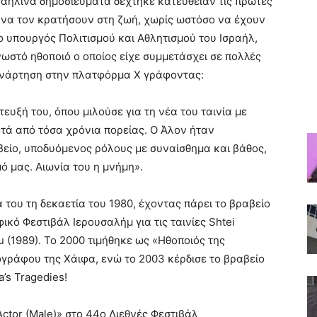
αηλινά δημοσιεύματα δέχτηκε κατευθείαν τις πρώτες
 να τον κρατήσουν στη ζωή, χωρίς ωστόσο να έχουν
 ο υπουργός Πολιτισμού και Αθλητισμού του Ισραήλ,
νωστό ηθοποιό ο οποίος είχε συμμετάσχει σε πολλές
 ανάρτηση στην πλατφόρμα Χ γράφοντας:
υξή του, όπου μιλούσε για τη νέα του ταινία με
τά από τόσα χρόνια πορείας. Ο Άλον ήταν
βείο, υποδυόμενος ρόλους με συναίσθημα και βάθος,
 μας. Αιωνία του η μνήμη».
του τη δεκαετία του 1980, έχοντας πάρει το βραβείο
κό Φεστιβάλ Ιερουσαλήμ για τις ταινίες Shtei
nu (1989). Το 2000 τιμήθηκε ως «Ηθοποιός της
ογράφου της Χάιφα, ενώ το 2003 κέρδισε το βραβείο
a’s Tragedies!
ctor (Male)» στο 44ο Διεθνές Φεστιβάλ