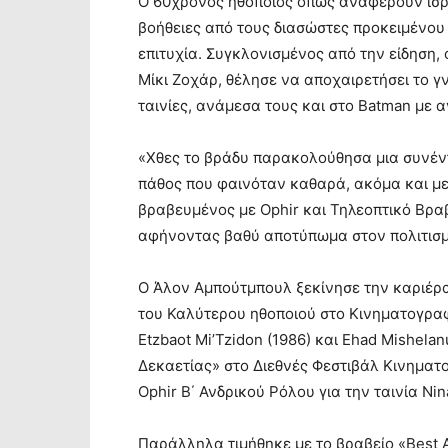
Ο 60χρονος ηθοποιός όπως αναφέρουν ισρ
βοήθειες από τους διασώστες προκειμένου
επιτυχία. Συγκλονισμένος από την είδηση,
Μίκι Ζοχάρ, θέλησε να αποχαιρετήσει το γ
ταινίες, ανάμεσα τους και στο Batman με
«Χθες το βράδυ παρακολούθησα μια συνέντε
πάθος που φαινόταν καθαρά, ακόμα και με
βραβευμένος με Ophir και Τηλεοπτικό Βρα
αφήνοντας βαθύ αποτύπωμα στον πολιτισμό
Ο Άλον Αμπούτμπουλ ξεκίνησε την καριέρα 
του Καλύτερου ηθοποιού στο Κινηματογραφι
Etzbaot Mi’Tzidon (1986) και Ehad Mishela
Δεκαετίας» στο Διεθνές Φεστιβάλ Κινηματ
Ophir Β΄ Ανδρικού Ρόλου για την ταινία Nin
Παράλληλα τιμήθηκε με το βραβείο «Best A