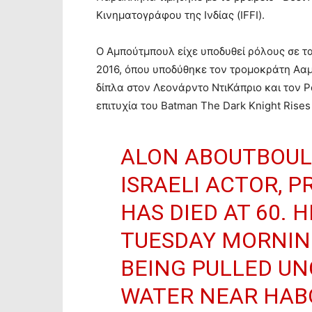
Κινηματογράφου της Ινδίας (IFFI).
Ο Αμπούτμπουλ είχε υποδυθεί ρόλους σε τα
2016, όπου υποδύθηκε τον τρομοκράτη Ααμί
δίπλα στον Λεονάρντο ΝτιΚάπριο και τον Ρ
επιτυχία του Batman The Dark Knight Rise
ALON ABOUTBOUL
ISRAELI ACTOR, P
HAS DIED AT 60. 
TUESDAY MORNING,
BEING PULLED U
WATER NEAR HAB