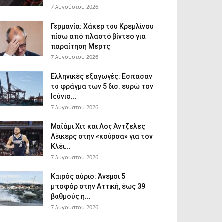
7 Αυγούστου 2026
Γερμανία: Χάκερ του Κρεμλίνου
πίσω από πλαστό βίντεο για
παραίτηση Μερτς
7 Αυγούστου 2026
Ελληνικές εξαγωγές: Εσπασαν
το φράγμα των 5 δισ. ευρώ τον
Ιούνιο...
7 Αυγούστου 2026
Μαϊάμι Χιτ και Λος Άντζελες
Λέικερς στην «κούρσα» για τον
Κλέι...
7 Αυγούστου 2026
Καιρός αύριο: Άνεμοι 5
μποφόρ στην Αττική, έως 39
βαθμούς η...
7 Αυγούστου 2026