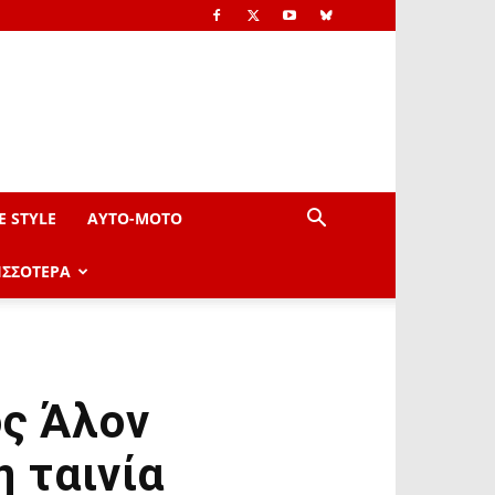
E STYLE
AYTO-ΜOTO
ΙΣΣΟΤΕΡΑ
ός Άλον
 ταινία