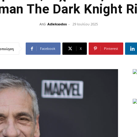
man The Dark Knight R
Από
Adieksodos
-
29 Ιουλίου 2025
Facebook
X
Pinterest
οποίηση