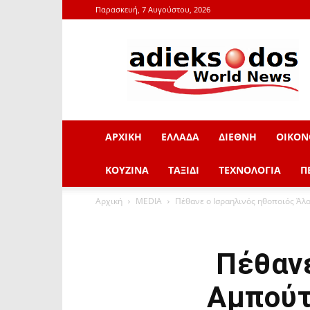
Παρασκευή, 7 Αυγούστου, 2026
adieksodos.gr
ΑΡΧΙΚΗ
ΕΛΛΑΔΑ
ΔΙΕΘΝΗ
ΟΙΚΟΝ
ΚΟΥΖΙΝΑ
ΤΑΞΙΔΙ
ΤΕΧΝΟΛΟΓΙΑ
Π
Αρχική
MEDIA
Πέθανε ο Ισραηλινός ηθοποιός Άλο
Πέθανε
Αμπούτ