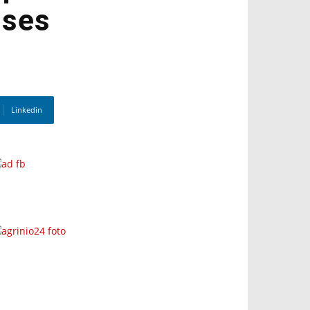
ises
Linkedin