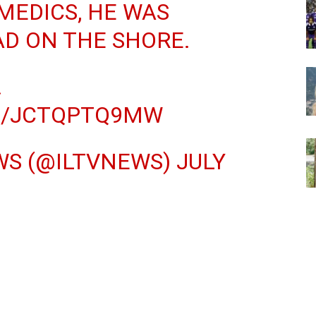
MEDICS, HE WAS
D ON THE SHORE.
…
M/JCTQPTQ9MW
EWS (@ILTVNEWS)
JULY