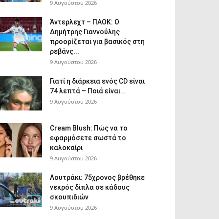
9 Αυγούστου 2026
Άντερλεχτ – ΠΑΟΚ: Ο
Δημήτρης Γιαννούλης
προορίζεται για βασικός στη
ρεβάνς...
9 Αυγούστου 2026
Γιατί η διάρκεια ενός CD είναι
74 λεπτά – Ποιά είναι...
9 Αυγούστου 2026
Cream Blush: Πώς να το
εφαρμόσετε σωστά το
καλοκαίρι
9 Αυγούστου 2026
Λουτράκι: 75χρονος βρέθηκε
νεκρός δίπλα σε κάδους
σκουπιδιών
9 Αυγούστου 2026