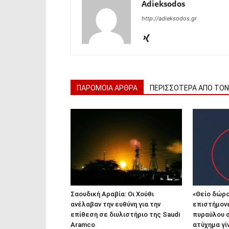
Adieksodos
http://adieksodos.gr
ΠΑΡΟΜΟΙΑ ΑΡΘΡΑ
ΠΕΡΙΣΣΟΤΕΡΑ ΑΠΟ ΤΟ
Σαουδική Αραβία: Οι Χούθι
«Θείο δώρο
ανέλαβαν την ευθύνη για την
επιστήμον
επίθεση σε διυλιστήριο της Saudi
πυραύλου σ
Aramco
ατύχημα γί