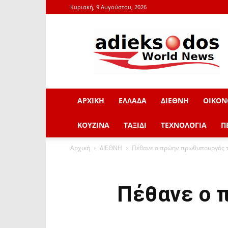
Κυριακή, 9 Αυγούστου, 2026
adieksodos.gr
ΑΡΧΙΚΗ
ΕΛΛΑΔΑ
ΔΙΕΘΝΗ
ΟΙΚΟΝ
ΚΟΥΖΙΝΑ
ΤΑΞΙΔΙ
ΤΕΧΝΟΛΟΓΙΑ
Π
Αρχική
ΔΙΕΘΝΗ
Πέθανε ο πρώην πρωθυπουργός τη
Πέθανε ο 