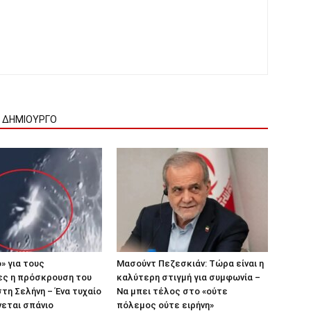
Ν ΔΗΜΙΟΥΡΓΟ
» για τους
Μασούντ Πεζεσκιάν: Τώρα είναι η
ες η πρόσκρουση του
καλύτερη στιγμή για συμφωνία –
τη Σελήνη – Ένα τυχαίο
Να μπει τέλος στο «ούτε
νεται σπάνιο
πόλεμος ούτε ειρήνη»