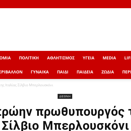
ΟΜΙΑ
ΠΟΛΙΤΙΚΗ
ΑΘΛΗΤΙΣΜΟΣ
ΥΓΕΙΑ
MEDIA
LIF
ΕΡΙΒΑΛΛΟΝ
ΓΥΝΑΙΚΑ
ΠΑΙΔΙ
ΠΑΙΔΕΙΑ
ΖΩΔΙΑ
ΠΕΡ
ς Ιταλίας Σίλβιο Μπερλουσκόνι
ΔΙΕΘΝΗ
πρώην πρωθυπουργός τ
Σίλβιο Μπερλουσκόνι