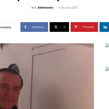
Από
Adieksodos
-
12 Ιουνίου 2023
Facebook
X
Pinterest
οποίηση