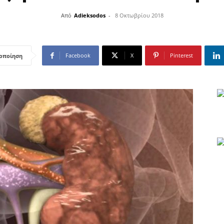
Από
Adieksodos
-
8 Οκτωβρίου 2018
Facebook
X
Pinterest
οποίηση