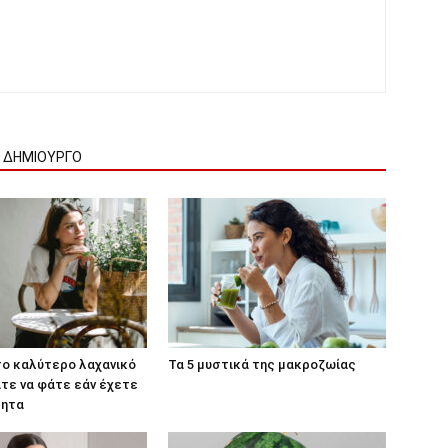
Ν ΔΗΜΙΟΥΡΓΟ
 το καλύτερο λαχανικό
Τα 5 μυστικά της μακροζωίας
τε να φάτε εάν έχετε
τητα