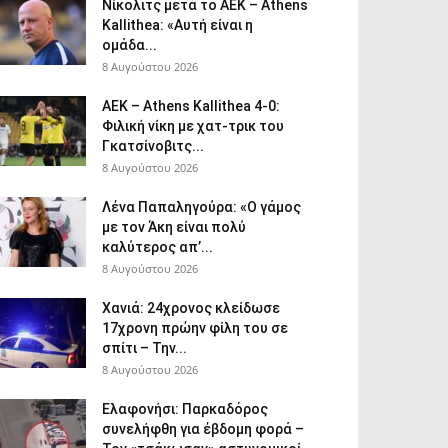
Νίκολιτς μετά το ΑΕΚ – Athens
Kallithea: «Αυτή είναι η
ομάδα...
8 Αυγούστου 2026
ΑΕΚ – Athens Kallithea 4-0:
Φιλική νίκη με χατ-τρικ του
Γκατσίνοβιτς...
8 Αυγούστου 2026
Λένα Παπαληγούρα: «Ο γάμος
με τον Άκη είναι πολύ
καλύτερος απ’...
8 Αυγούστου 2026
Χανιά: 24χρονος κλείδωσε
17χρονη πρώην φίλη του σε
σπίτι – Την...
8 Αυγούστου 2026
Ελαφονήσι: Παρκαδόρος
συνελήφθη για έβδομη φορά –