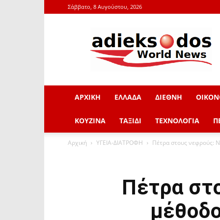
Σάββατο, 8 Αυγούστου, 2026
adieksodos.gr
ΑΡΧΙΚΗ
ΕΛΛΑΔΑ
ΔΙΕΘΝΗ
ΟΙΚΟΝ
ΚΟΥΖΙΝΑ
ΤΑΞΙΔΙ
ΤΕΧΝΟΛΟΓΙΑ
Π
Αρχική
ΥΓΕΙΑ-ΔΙΑΤΡΟΦΗ
Πέτρα στους νεφρούς: Ν
Πέτρα στ
μέθοδο