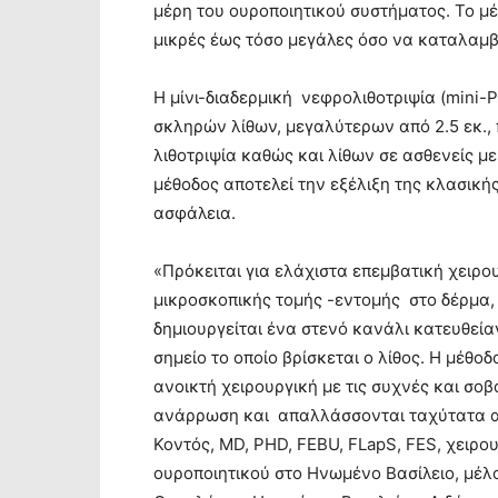
μέρη του ουροποιητικού συστήματος. Το μέ
μικρές έως τόσο μεγάλες όσο να καταλαμ
Η μίνι-διαδερμική νεφρολιθοτριψία (mini-P
σκληρών λίθων, μεγαλύτερων από 2.5 εκ., 
λιθοτριψία καθώς και λίθων σε ασθενείς μ
μέθοδος αποτελεί την εξέλιξη της κλασική
ασφάλεια.
«Πρόκειται για ελάχιστα επεμβατική χειρ
μικροσκοπικής τομής -εντομής στο δέρμα, 
δημιουργείται ένα στενό κανάλι κατευθεία
σημείο το οποίο βρίσκεται ο λίθος. Η μέθ
ανοικτή χειρουργική με τις συχνές και σο
ανάρρωση και απαλλάσσονται ταχύτατα απ
Κοντός, MD, PHD, FEBU, FLapS, FES, χειρο
ουροποιητικού στο Ηνωμένο Βασίλειο, μέλ