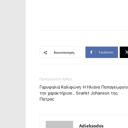
Facebook
Κοινοποίηση
Προηγούμενο άρθρο
Γαρυφαλιά Καλιφώνη: Η Ηλιάνα Παπαγεωργί
την χαρακτήρισε… Scarlet Johanson της
Πάτρας
Adieksodos