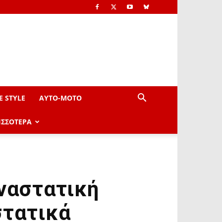
E STYLE
AYTO-ΜOTO
ΙΣΣΟΤΕΡΑ
ναστατική
στατικά