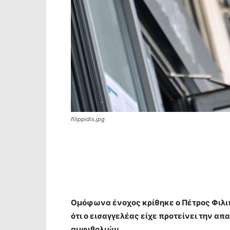
filippidis.jpg
Ομόφωνα ένοχος κρίθηκε ο Πέτρος Φιλιπ
ότι ο εισαγγελέας είχε προτείνει την απ
αμφιβολιών.