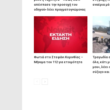
απέσπασε την προσοχή του
εναέρια μ
οδηγού» λέει πραγματογνώμονας
Φωτιά στο Στεφάνι Κορινθίας –
Τραγωδία σ
Μήνυμα του 112 για ετοιμότητα
όλα, κάτι 
μου», λέει
σύζυγο και