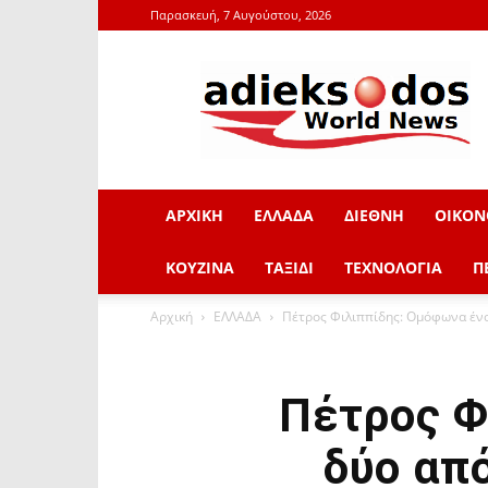
Παρασκευή, 7 Αυγούστου, 2026
adieksodos.gr
ΑΡΧΙΚΗ
ΕΛΛΑΔΑ
ΔΙΕΘΝΗ
ΟΙΚΟΝ
ΚΟΥΖΙΝΑ
ΤΑΞΙΔΙ
ΤΕΧΝΟΛΟΓΙΑ
Π
Αρχική
ΕΛΛΑΔΑ
Πέτρος Φιλιππίδης: Ομόφωνα ένοχ
Πέτρος Φ
δύο από