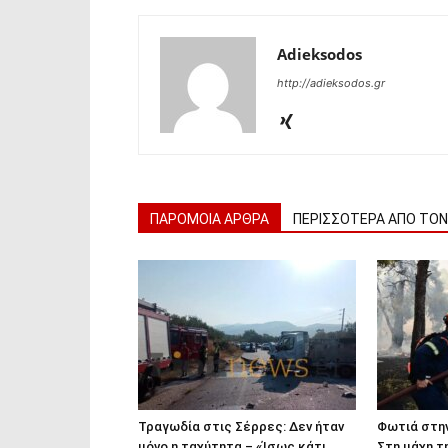
Adieksodos
http://adieksodos.gr
ΠΑΡΟΜΟΙΑ ΑΡΘΡΑ
ΠΕΡΙΣΣΟΤΕΡΑ ΑΠΟ ΤΟ
Τραγωδία στις Σέρρες: Δεν ήταν
Φωτιά στην
μόνο η ταχύτητα – «Ίσως κάτι
Στη μάχη τ