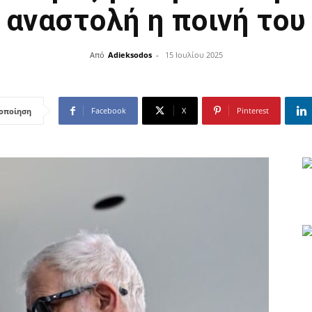
αναστολή η ποινή του
Από
Adieksodos
-
15 Ιουλίου 2025
Facebook
X
Pinterest
οποίηση