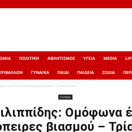
ΟΜΙΑ
ΠΟΛΙΤΙΚΗ
ΑΘΛΗΤΙΣΜΟΣ
ΥΓΕΙΑ
MEDIA
LIF
ΕΡΙΒΑΛΛΟΝ
ΓΥΝΑΙΚΑ
ΠΑΙΔΙ
ΠΑΙΔΕΙΑ
ΖΩΔΙΑ
ΠΕΡ
ος για δύο απόπειρες βιασμού – Τρία έτη με...
ΕΛΛΑΔΑ
ιλιππίδης: Ομόφωνα έ
πειρες βιασμού – Τρί