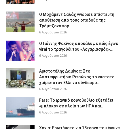
Ο Μοχάμεντ Σαλάχ γνώρισε απίστευτη
αποθέωση από τους οπαδούς της
Τράμπζονσπορ...
6 Αυγούστου 2026
Ο Γιάννης Φακίνος αποκάλυψε πώς έγινε
viral το τραγούδι του «Λογαριασμός»...
6 Αυγούστου 2026
Αριστοτέλης Δαμίγος: Στο
Αποτεφρωτήριο Ριτσώνας το «ύστατο
χαίρε» στον Έλληνα σύνδεσμο...
6 Αυγούστου 2026
Fars: Το ιρανικό κοινοβούλιο εξετάζει
«μπλόκο» σε πλοία των ΗΠΑ και...
6 Αυγούστου 2026
Χανιά: Ερωτήματα για 75χρονη που έφυγε