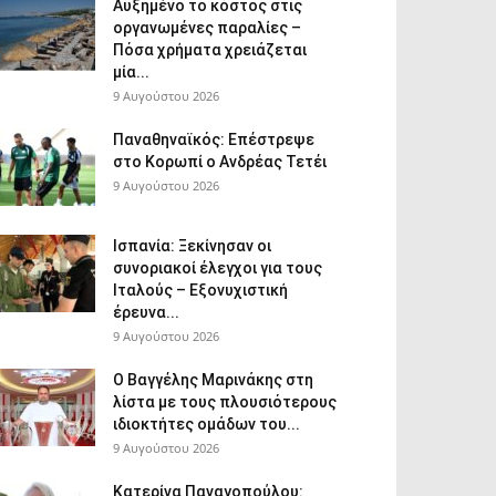
Αυξημένο το κόστος στις
οργανωμένες παραλίες –
Πόσα χρήματα χρειάζεται
μία...
9 Αυγούστου 2026
Παναθηναϊκός: Επέστρεψε
στο Κορωπί ο Ανδρέας Τετέι
9 Αυγούστου 2026
Ισπανία: Ξεκίνησαν οι
συνοριακοί έλεγχοι για τους
Ιταλούς – Εξονυχιστική
έρευνα...
9 Αυγούστου 2026
Ο Βαγγέλης Μαρινάκης στη
λίστα με τους πλουσιότερους
ιδιοκτήτες ομάδων του...
9 Αυγούστου 2026
Κατερίνα Παναγοπούλου: