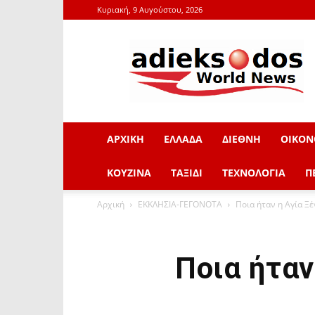
Κυριακή, 9 Αυγούστου, 2026
adieksodos.gr
ΑΡΧΙΚΗ
ΕΛΛΑΔΑ
ΔΙΕΘΝΗ
ΟΙΚΟΝ
ΚΟΥΖΙΝΑ
ΤΑΞΙΔΙ
ΤΕΧΝΟΛΟΓΙΑ
Π
Αρχική
ΕΚΚΛΗΣΙΑ-ΓΕΓΟΝΟΤΑ
Ποια ήταν η Αγία Ξέ
Ποια ήταν