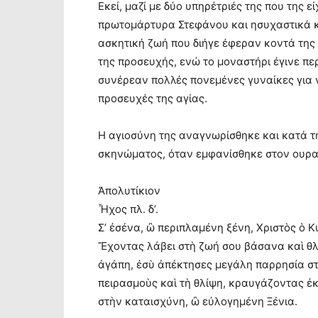
Εκεί, μαζί με δύο υπηρέτριές της που της ε
πρωτομάρτυρα Στεφάνου και ησυχαστικά κε
ασκητική ζωή που διήγε έφεραν κοντά της 
της προσευχής, ενώ το μοναστήρι έγινε π
συνέρεαν πολλές πονεμένες γυναίκες για ν
προσευχές της αγίας.
Η αγιοσύνη της αναγνωρίσθηκε και κατά τ
σκηνώματος, όταν εμφανίσθηκε στον ουρα
Ἀπολυτίκιον
Ἦχος πλ. δ’.
Σ’ ἐσένα, ὢ περιπλαμένη ξένη, Χριστὸς ὁ Κ
Ἔχοντας λάβει στὴ ζωή σου βάσανα καὶ θλ
ἀγάπη, ἐσὺ ἀπέκτησες μεγάλη παρρησία στὸ
πειρασμοὺς καὶ τὴ θλίψη, κραυγάζοντας ἐκ
στὴν καταισχύνη, ὢ εὐλογημένη Ξένια.