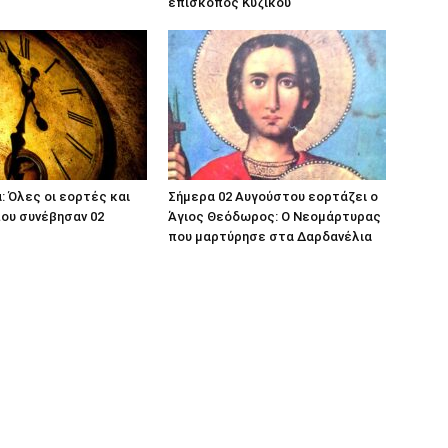
επίσκοπος Κυζίκου
: Όλες οι εορτές και
Σήμερα 02 Αυγούστου εορτάζει ο
ου συνέβησαν 02
Άγιος Θεόδωρος: Ο Νεομάρτυρας
που μαρτύρησε στα Δαρδανέλια