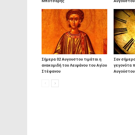
Μπότσαρης
Αυγούστου
Σήμερα 02 Αυγουστου τιμάται η
Σαν σήμερα
ανακομιδή του Λειψάνου του Αγίου
γεγονότα π
Στέφανου
Αυγούστου