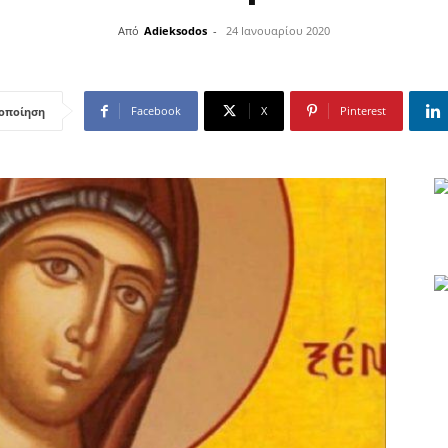
Από
Adieksodos
-
24 Ιανουαρίου 2020
Facebook
X
Pinterest
οποίηση