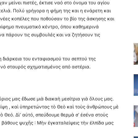
ίχαν μείνει πιστές, έκτισε ναό στο όνομα του αγίου
λιά. Πολύ γρήγορα η φήμη της και η ενάρετη και
νέες κοπέλες που ποθούσαν το βίο της άσκησης και
ερίφημο πνευματικό κέντρο, όπου καθημερινά
α πάρουν τις συμβουλές και να ζητήσουν τις
η διάρκεια του ενταφιασμού του σεπτού της
νό σταυρός σχηματισμένος από αστέρια.
ύριος μας ἔδωσε μιὰ διακαὴ μεσίτρια γιὰ ὅλους μας.
ίψη , καὶ ὑπηρετώντας τὸ Θεὸ καὶ τοὺς ἀνθρώπους μὲ
 Θεό. Δὶ’ αὐτό, σπεύδουμε θερμὰ σ’ ἐσένα στοὺς
 βάθους ψυχῆς : Μὴν ἐγκαταλείψεις τὴν ἐλπίδα μας