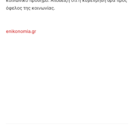
κοινωνικό πρόσημο. Απόδειξη ότι η κυβένρηση δρα προς
όφελος της κοινωνίας.
enikonomia.gr