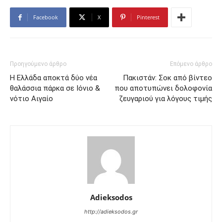
Facebook
X
Pinterest
Προηγούμενο άρθρο
Επόμενο άρθρο
Η Ελλάδα αποκτά δύο νέα
Πακιστάν: Σοκ από βίντεο
θαλάσσια πάρκα σε Ιόνιο &
που αποτυπώνει δολοφονία
νότιο Αιγαίο
ζευγαριού για λόγους τιμής
Adieksodos
http://adieksodos.gr