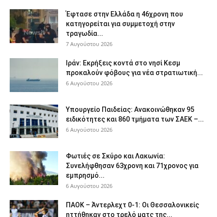
Έφτασε στην Ελλάδα η 46χρονη που
κατηγορείται για συμμετοχή στην
τραγωδία...
7 Αυγούστου 2026
Ιράν: Εκρήξεις κοντά στο νησί Κεσμ
προκαλούν φόβους για νέα στρατιωτική...
6 Αυγούστου 2026
Υπουργείο Παιδείας: Ανακοινώθηκαν 95
ειδικότητες και 860 τμήματα των ΣΑΕΚ –...
6 Αυγούστου 2026
Φωτιές σε Σκύρο και Λακωνία:
Συνελήφθησαν 63χρονη και 71χρονος για
εμπρησμό...
6 Αυγούστου 2026
ΠΑΟΚ – Άντερλεχτ 0-1: Οι Θεσσαλονικείς
ηττήθηκαν στο τρελό ματς της...