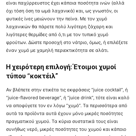
είναι παχύρρευστος έχει κάποια ποσότητα ινών (αλλά
όχι τόση όση τα ωμά λαχανικά) και, ως γνωστόν, οι
φυτικές ίνες μειώνουν την πείνα. Με τον χυμό
λαχανικών θα πάρετε πολύ λιγότερη ζάχαρη και
λιγότερες θερμίδες από ό,τι με τον τυπικό χυμό
φρούτων. Δώστε προσοχή στο νάτριο, όμως, ή επιλέξετε
έναν χυμό με χαμηλή περιεκτικότητα σε αλάτι.
Η χειρότερη επιλογή: Έτοιμοι χυμοί
τύπου “κοκτέιλ”
Αν βλέπετε στην ετικέτα τις εκφράσεις “juice cocktail”, ή
“juice-flavored beverage”, ή “juice drink”, τότε είναι καλό
να αποφύγετε τον εν λόγω “χυμό”. Τα περισσότερα από
αυτά τα προϊόντα αυτά έχουν μόνο μικρές ποσότητες
πραγματικού χυμού. Τα κύρια συστατικά τους είναι
συνήθως νερό, μικρές ποσότητες του χυμού και κάποιο