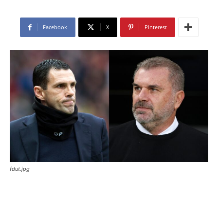
Facebook
X
Pinterest
fdut.jpg