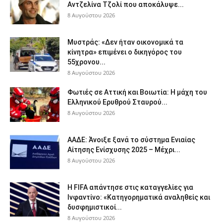
Αντζελίνα Τζολί που αποκάλυψε...
8 Αυγούστου 2026
Μυστράς: «Δεν ήταν οικονομικά τα
κίνητρα» επιμένει ο δικηγόρος του
55χρονου...
8 Αυγούστου 2026
Φωτιές σε Αττική και Βοιωτία: Η μάχη του
Ελληνικού Ερυθρού Σταυρού...
8 Αυγούστου 2026
ΑΑΔΕ: Άνοιξε ξανά το σύστημα Ενιαίας
Αίτησης Ενίσχυσης 2025 – Μέχρι...
8 Αυγούστου 2026
Η FIFA απάντησε στις καταγγελίες για
Ινφαντίνο: «Κατηγορηματικά αναληθείς και
δυσφημιστικοί...
8 Αυγούστου 2026