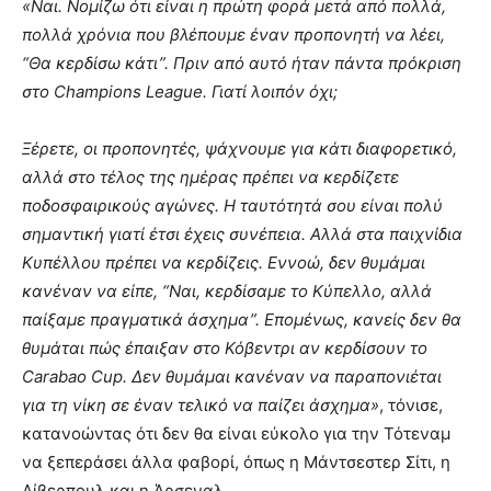
«Ναι. Νομίζω ότι είναι η πρώτη φορά μετά από πολλά,
πολλά χρόνια που βλέπουμε έναν προπονητή να λέει,
“Θα κερδίσω κάτι”. Πριν από αυτό ήταν πάντα πρόκριση
στο Champions League. Γιατί λοιπόν όχι;
Ξέρετε, οι προπονητές, ψάχνουμε για κάτι διαφορετικό,
αλλά στο τέλος της ημέρας πρέπει να κερδίζετε
ποδοσφαιρικούς αγώνες. Η ταυτότητά σου είναι πολύ
σημαντική γιατί έτσι έχεις συνέπεια. Αλλά στα παιχνίδια
Κυπέλλου πρέπει να κερδίζεις. Εννοώ, δεν θυμάμαι
κανέναν να είπε, “Ναι, κερδίσαμε το Κύπελλο, αλλά
παίξαμε πραγματικά άσχημα”. Επομένως, κανείς δεν θα
θυμάται πώς έπαιξαν στο Κόβεντρι αν κερδίσουν το
Carabao Cup. Δεν θυμάμαι κανέναν να παραπονιέται
για τη νίκη σε έναν τελικό να παίζει άσχημα»
, τόνισε,
κατανοώντας ότι δεν θα είναι εύκολο για την Τότεναμ
να ξεπεράσει άλλα φαβορί, όπως η Μάντσεστερ Σίτι, η
Λίβερπουλ και η Άρσεναλ.