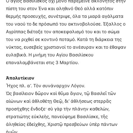
Ο άγιος Βασιλίσκος όχι μόνο παρέμεινε ακλόνητος στην
πίστη του στον Ένα και αληθινό Θεό αλλά κατόπιν
θερμής προσευχής, συνέτριψε, όλα τα μιαρά αγάλματα
του ναού το δε πρόσωπό του ακτινοβολούσε. Έξαλλος ο
Αγρίππας διέταξε τον αποκεφαλισμό του και το σώμα
του να ριχθεί σε κοντινό ποταμό. Κατά τη διάρκεια της
νύκτας, ευσεβείς χριστιανοί το ανέσυραν και το έθαψαν
ευλαβικά. Η μνήμη του Αγίου Βασιλίσκου
επαναλαμβάνεται στις 3 Μαρτίου.
Ἀπολυτίκιον
Ἦχος πλ. α’. Τὸν συνάναρχον Λόγον.
Ὡς βασίλειον δῶρον καὶ θῦμα ἅγιον, τῷ Βασιλεῖ τῶν
αἰώνων καὶ ἀθλοθέτῃ Θεῷ, δι’ ἀθλήσεως στερρᾶς
προσήχθης ἔνδοξε· σὺ γὰρ τὴν πλάνην καθελὼν,
στρατιώτης εὐκλεὴς, πανεύφημε Βασιλίσκε, τῆς
ἀληθείας ἐδείχθης, Χριστῷ πρεσβεύων ὑπὲρ πάντων
ἡμῶν.