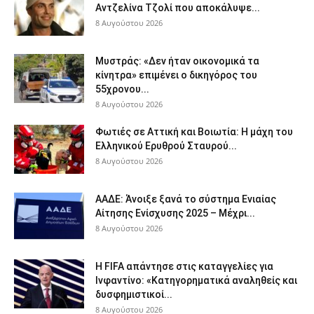
Αντζελίνα Τζολί που αποκάλυψε...
8 Αυγούστου 2026
Μυστράς: «Δεν ήταν οικονομικά τα
κίνητρα» επιμένει ο δικηγόρος του
55χρονου...
8 Αυγούστου 2026
Φωτιές σε Αττική και Βοιωτία: Η μάχη του
Ελληνικού Ερυθρού Σταυρού...
8 Αυγούστου 2026
ΑΑΔΕ: Άνοιξε ξανά το σύστημα Ενιαίας
Αίτησης Ενίσχυσης 2025 – Μέχρι...
8 Αυγούστου 2026
Η FIFA απάντησε στις καταγγελίες για
Ινφαντίνο: «Κατηγορηματικά αναληθείς και
δυσφημιστικοί...
8 Αυγούστου 2026