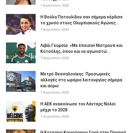
7 Αυγούστου 2026
Η Βούλα Πατουλίδου σαν σήμερα κέρδισε
το χρυσό στους Ολυμπιακούς Αγώνες...
7 Αυγούστου 2026
Λιβάι Γκαρσία: «Με έπεισαν Νίστρουπ και
Κοτσόλης, όπου και να αγωνιστώ...
7 Αυγούστου 2026
Μετρό Θεσσαλονίκης: Προσωρινές
αλλαγές στο ωράριο λειτουργίας σήμερα
και αύριο
7 Αυγούστου 2026
Η ΑΕΚ ανακοίνωσε τον Λάντερς Νόλεϊ
μέχρι το 2028
7 Αυγούστου 2026
Η Κατερίνα Καινούργιου ξανά στην Παναγιά