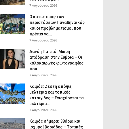
7 Αυγούστου 2026
Ο κατώτερος των
περιστάσεων Παναθηναϊκός
και οι προβληματισμοί που
πρέπει να...
7 Αυγούστου 2026
Δανάη Παππά: Μικρή
απόδραση στην Εύβοια – Οι
καλοκαιρινές φωτογραφίες
που...
7 Αυγούστου 2026
Καιρός: Ζέστη απόψε,
μελτέμια και τοπικές
καταιγίδες – Ενισχύονται τα
μελτέμια...
7 Αυγούστου 2026
Καιρός σήμερα: 38άρια και
ισχυροί βοριάδες – Τοπικές