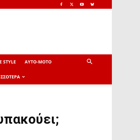
E STYLE
AYTO-ΜOTO
ΙΣΣΟΤΕΡΑ
υπακούει;