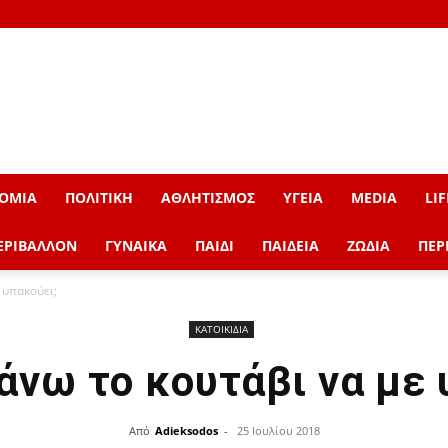
ΟΜΙΑ
ΠΟΛΙΤΙΚΗ
ΑΘΛΗΤΙΣΜΟΣ
ΥΓΕΙΑ
MEDIA
LIF
ΕΡΙΒΑΛΛΟΝ
ΓΥΝΑΙΚΑ
ΠΑΙΔΙ
ΠΑΙΔΕΙΑ
ΖΩΔΙΑ
ΠΕΡ
 υπακούει;
ΚΑΤΟΙΚΙΔΙΑ
άνω το κουτάβι να με 
Από
Adieksodos
-
25 Ιουλίου 2018