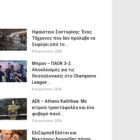
Ηφαίστειο Σαντορίνης: Ένας
15χρονος που δεν πρόλαβε να
ξεφύγει από το...
8 Αυγούστου 2026
Μπραν – ΠΑΟΚ 3-2:
Αποκλεισμός για τις
Θεσσαλονικείς στο Champions
League...
8 Αυγούστου 2026
ΑΕΚ – Athens Kallithea: Με
κίτρινα τριαντάφυλλα και ένα
φοβερό πανό...
8 Αυγούστου 2026
Ελίζαμπεθ Ελέτσι και
Νεκτάριος Λεμονίδης πήγαν