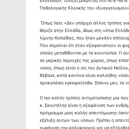
ελονοσία», τονίζει μιλώντας στο ΑΠΕ-ΜΠΕ 
Παθολογικής Κλινικής του «Ευαγγελισμού»
Όπως λέει: «Δεν υπάρχει άλλος τρόπος για
θέριζε στην Ελλάδα, ιδίως στη νότια Ελλά
λίμνης Κοπαΐδας, που ήταν μεγάλο επίτευγ
Που σημαίνει ότι όταν εξαφανιστούν οι φορ
οποίες μεταδίδονται με τα κουνούπια. Γι 
σε μερικές περιοχές της χώρας, όπως επίσ
νόσοι, όπως είναι ο ιός του Δυτικού Νείλ
Βέβαια, κατά κανόνα είναι καλοήθης νόσο
προκαλέσει εγκεφαλίτιδα. Σπάνιο μεν, τα 
Ο πιο καλός τρόπος αντιμετώπισης μια που
κ. Σκουτέλης είναι η εξαφάνιση των ενδι
πρόγραμμα μιας καλής απεντόμωσης όσον 
εξέλιξη αυτών των νόσων. Πρέπει η απεντ
εμφάνιση του καλοκαιριού για να εξολοθρε