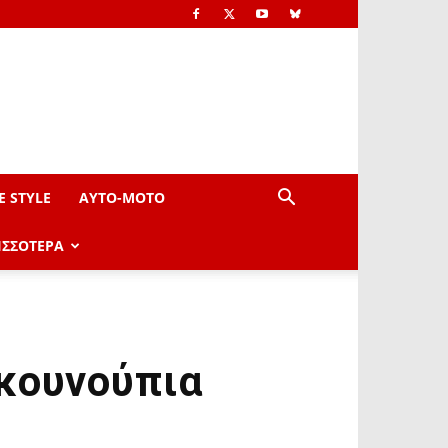
E STYLE
AYTO-ΜOTO
ΙΣΣΟΤΕΡΑ
 κουνούπια