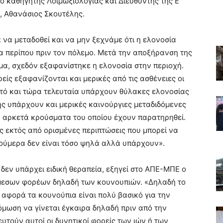
ο καθηγητής Λοιμωξιολογίας και Διευθυντής της Ε’
, Αθανάσιος Σκουτέλης.
 να μεταδοθεί και να μην ξεχνάμε ότι η ελονοσία
δα περίπου πριν τον πόλεμο. Μετά την αποξήρανση της
μα, σχεδόν εξαφανίστηκε η ελονοσία στην περιοχή.
είς εξαφανίζονται και μερικές από τις ασθένειες οι
αυτό και τώρα τελευταία υπάρχουν θύλακες ελονοσίας
ης υπάρχουν και μερικές καινούργιες μεταδιδόμενες
ου, αρκετά κρούσματα του οποίου έχουν παρατηρηθεί.
ς εκτός από ορισμένες περιπτώσεις που μπορεί να
νούμερα δεν είναι τόσο ψηλά αλλά υπάρχουν».
 δεν υπάρχει ειδική θεραπεία, εξηγεί στο ΑΠΕ-ΜΠΕ ο
άμεσων φορέων δηλαδή των κουνουπιών. «Δηλαδή το
αφορά τα κουνούπια είναι πολύ βασικό για την
όμωση να γίνεται έγκαιρα δηλαδή πριν από την
υτούν αυτοί οι δυνητικοί φορείς των ιών ή των