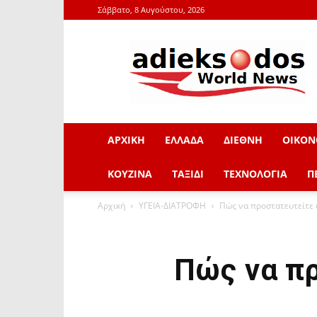
Σάββατο, 8 Αυγούστου, 2026
adieksodos.gr
ΑΡΧΙΚΗ
ΕΛΛΑΔΑ
ΔΙΕΘΝΗ
ΟΙΚΟΝ
ΚΟΥΖΙΝΑ
ΤΑΞΙΔΙ
ΤΕΧΝΟΛΟΓΙΑ
Π
Αρχική
ΥΓΕΙΑ-ΔΙΑΤΡΟΦΗ
Πώς να προστατευτείτε 
Πώς να πρ