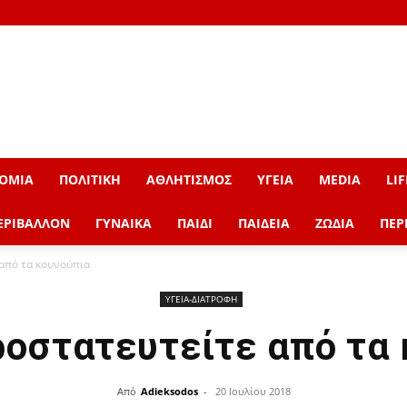
ΟΜΙΑ
ΠΟΛΙΤΙΚΗ
ΑΘΛΗΤΙΣΜΟΣ
ΥΓΕΙΑ
MEDIA
LIF
ΕΡΙΒΑΛΛΟΝ
ΓΥΝΑΙΚΑ
ΠΑΙΔΙ
ΠΑΙΔΕΙΑ
ΖΩΔΙΑ
ΠΕΡ
από τα κουνούπια
ΥΓΕΙΑ-ΔΙΑΤΡΟΦΗ
οστατευτείτε από τα
Από
Adieksodos
-
20 Ιουλίου 2018