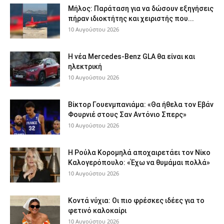
Μήλος: Παράταση για να δώσουν εξηγήσεις
πήραν ιδιοκτήτης και χειριστής που...
10 Αυγούστου 2026
Η νέα Mercedes-Benz GLA θα είναι και
ηλεκτρική
10 Αυγούστου 2026
Βίκτορ Γουενμπανιάμα: «Θα ήθελα τον Εβάν
Φουρνιέ στους Σαν Αντόνιο Σπερς»
10 Αυγούστου 2026
Η Ρούλα Κορομηλά αποχαιρετάει τον Νίκο
Καλογερόπουλο: «Έχω να θυμάμαι πολλά»
10 Αυγούστου 2026
Κοντά νύχια: Οι πιο φρέσκες ιδέες για το
φετινό καλοκαίρι
10 Αυγούστου 2026